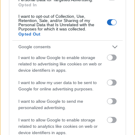
Opted In
Kormányzati körökből eddig nem érkezett
értékelhető magyarázat a tankönyvpiac totális
I want to opt-out of Collection, Use,
Retention, Sale, and/or Sharing of my
államosításának szükségességéről. Azt az általános
Personal Data that Is Unrelated with the
...
Purposes for which it was collected.
Opted Out
Heti Mutyimondó: hova küldjük az
Google consents
óvodáskommandót?
I want to allow Google to enable storage
mutyimondo
•
2014. április 22.
2
related to advertising like cookies on web or
device identifiers in apps.
Lassan már csak az óvodások becsületességében
I want to allow my user data to be sent to
lehet bízni Magyarországon: jól felszerelt
Google for online advertising purposes.
óvodáskommandókat kellene küldeni a Magyar
Nemzeti ...
I want to allow Google to send me
personalized advertising.
I want to allow Google to enable storage
related to analytics like cookies on web or
device identifiers in apps.