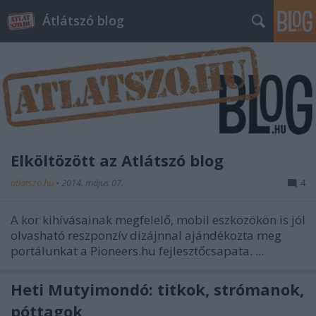
Átlátszó blog
Elköltözött az Átlátszó blog
atlatszo.hu
•
2014. május 07.
4
A kor kihívásainak megfelelő, mobil eszközökön is jól
olvasható reszponzív dizájnnal ajándékozta meg
portálunkat a Pioneers.hu fejlesztőcsapata. ...
Heti Mutyimondó: titkok, strómanok,
póttagok