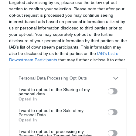
targeted advertising by us, please use the below opt-out
section to confirm your selection. Please note that after your
Világszínvonalú, de meg nem nevezhető arcfelismerő
opt-out request is processed you may continue seeing
szoftvert fognak használni a józsefvárosiak
interest-based ads based on personal information utilized by
megfigyelésére, a
z önkormányzat a ...
us or personal information disclosed to third parties prior to
your opt-out. You may separately opt-out of the further
disclosure of your personal information by third parties on the
Hétmilliárdot költöttek a
IAB’s list of downstream participants. This information may
minisztériumok az utolsó fél évben
also be disclosed by us to third parties on the
IAB’s List of
Downstream Participants
that may further disclose it to other
ErdélyiK
•
2014. április 24.
14
third parties.
Please note that this website/app uses one or more Google
Personal Data Processing Opt Outs
A második Orbán-kormány utolsó fél évében a
services and may gather and store information including but
minisztériumok és háttérintézményeik legkevesebb
not limited to your visit or usage behaviour. You may click to
I want to opt-out of the Sharing of my
7.111.094.741 forintot költöttek utazásra, ...
personal data.
grant or deny consent to Google and its third-party tags to
Opted In
use your data for below specified purposes in below Google
Kello, KLIK, OFI – egy sikertörténet
consent section.
I want to opt-out of the Sale of my
Personal Data.
állomásai
Opted In
beckera
•
2014. április 23.
25
I want to opt-out of processing my
Personal Data for Targeted Advertising.