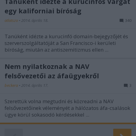
Tanúként idézte a kurucinfós Vargát
egy kaliforniai bíróság
atlatszo
•
2014. április 18.
340
Tanúként idézte a kurucinfó domain-bejegyzőjét és
szerverszolgáltatóját a San Francisco-i kerületi
bíróság, miután az antiszemitizmus ellen ...
Nem nyilatkoznak a NAV
felsővezetői az áfaügyekről
beckera
•
2014. április 17.
3
Szerettük volna megtudni és közreadni a NAV
felsővezetőinek véleményét a hálózatos áfa-csalások
ügye körül sokasodó kérdésekkel ...