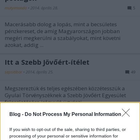
mutyimondo
•
2014. április 28.
5
Macerásabb dolog a lopás, mint a becsületes
pénzkereset, de amíg Magyarországon jobban
megéri megkerülni a szabályokat, mint követni
azokat, addig ...
Itt a Szebb Jövőért-ítélet
sepsitibor
•
2014. április 25.
49
Megszereztük és teljes egészében közzétesszük a
Gyulai Törvényszéknek a Szebb Jövőért Egyesület
feloszlatására irányuló ügyészi ...
Blog -
Do Not Process My Personal Information
Nemzetbiztonsági kérdés a
józsefvárosi arcfelismerő kamera
If you wish to opt-out of the sale, sharing to third parties, or
processing of your personal or sensitive information for
Marietta Le
•
2014. április 25.
13