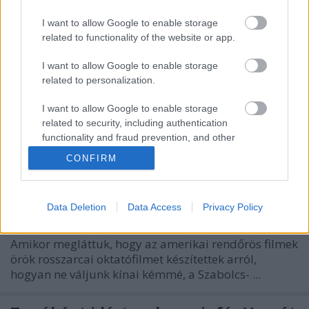
I want to allow Google to enable storage
related to functionality of the website or app.
I want to allow Google to enable storage
related to personalization.
I want to allow Google to enable storage
related to security, including authentication
functionality and fraud prevention, and other
user protection.
CONFIRM
A hét videója: FBI-oktatófilm, hogyan
ne váljunk kínai ügynökké
halar
•
2014. április 20.
3
Data Deletion
Data Access
Privacy Policy
Amikor megláttuk, hogy az amerikai rendőrös filmek
örök rosszarcai oktatófilmet készítettek arról,
hogyan ne váljunk kínai kémmé, a Szabolcs- ...