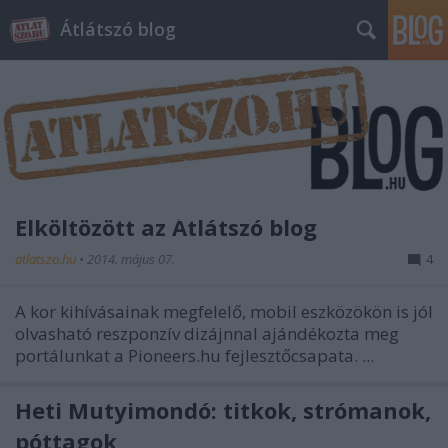
Átlátszó blog
Elköltözött az Átlátszó blog
atlatszo.hu
•
2014. május 07.
4
A kor kihívásainak megfelelő, mobil eszközökön is jól
olvasható reszponzív dizájnnal ajándékozta meg
portálunkat a Pioneers.hu fejlesztőcsapata. ...
Heti Mutyimondó: titkok, strómanok,
póttagok