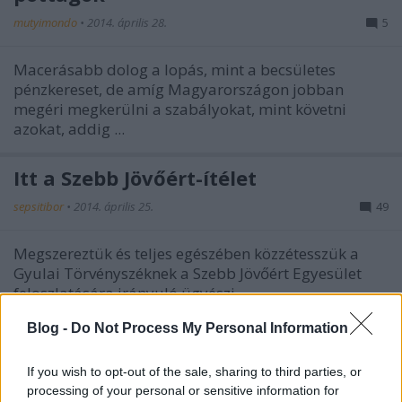
mutyimondo
•
2014. április 28.
5
Macerásabb dolog a lopás, mint a becsületes
pénzkereset, de amíg Magyarországon jobban
megéri megkerülni a szabályokat, mint követni
azokat, addig ...
Itt a Szebb Jövőért-ítélet
sepsitibor
•
2014. április 25.
49
Megszereztük és teljes egészében közzétesszük a
Gyulai Törvényszéknek a Szebb Jövőért Egyesület
feloszlatására irányuló ügyészi ...
Blog -
Do Not Process My Personal Information
Nemzetbiztonsági kérdés a
józsefvárosi arcfelismerő kamera
If you wish to opt-out of the sale, sharing to third parties, or
processing of your personal or sensitive information for
Marietta Le
•
2014. április 25.
13