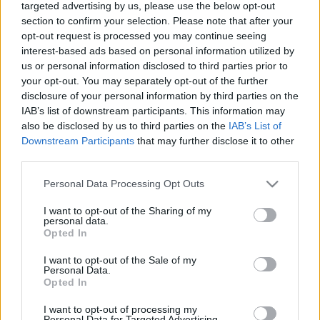
targeted advertising by us, please use the below opt-out
section to confirm your selection. Please note that after your
Világszínvonalú, de meg nem nevezhető arcfelismerő
opt-out request is processed you may continue seeing
szoftvert fognak használni a józsefvárosiak
interest-based ads based on personal information utilized by
megfigyelésére, a
z önkormányzat a ...
us or personal information disclosed to third parties prior to
your opt-out. You may separately opt-out of the further
disclosure of your personal information by third parties on the
Hétmilliárdot költöttek a
IAB’s list of downstream participants. This information may
minisztériumok az utolsó fél évben
also be disclosed by us to third parties on the
IAB’s List of
Downstream Participants
that may further disclose it to other
ErdélyiK
•
2014. április 24.
14
third parties.
Please note that this website/app uses one or more Google
Personal Data Processing Opt Outs
A második Orbán-kormány utolsó fél évében a
services and may gather and store information including but
minisztériumok és háttérintézményeik legkevesebb
not limited to your visit or usage behaviour. You may click to
I want to opt-out of the Sharing of my
7.111.094.741 forintot költöttek utazásra, ...
personal data.
grant or deny consent to Google and its third-party tags to
Opted In
use your data for below specified purposes in below Google
Kello, KLIK, OFI – egy sikertörténet
consent section.
I want to opt-out of the Sale of my
Personal Data.
állomásai
Opted In
beckera
•
2014. április 23.
25
I want to opt-out of processing my
Personal Data for Targeted Advertising.