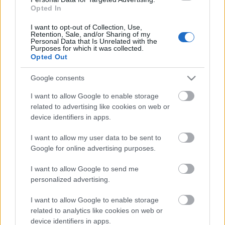
Opted In
Kormányzati körökből eddig nem érkezett
értékelhető magyarázat a tankönyvpiac totális
I want to opt-out of Collection, Use,
Retention, Sale, and/or Sharing of my
államosításának szükségességéről. Azt az általános
Personal Data that Is Unrelated with the
...
Purposes for which it was collected.
Opted Out
Heti Mutyimondó: hova küldjük az
Google consents
óvodáskommandót?
I want to allow Google to enable storage
mutyimondo
•
2014. április 22.
2
related to advertising like cookies on web or
device identifiers in apps.
Lassan már csak az óvodások becsületességében
I want to allow my user data to be sent to
lehet bízni Magyarországon: jól felszerelt
Google for online advertising purposes.
óvodáskommandókat kellene küldeni a Magyar
Nemzeti ...
I want to allow Google to send me
personalized advertising.
I want to allow Google to enable storage
related to analytics like cookies on web or
device identifiers in apps.