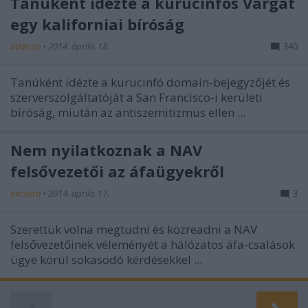
Tanúként idézte a kurucinfós Vargát
egy kaliforniai bíróság
atlatszo
•
2014. április 18.
340
Tanúként idézte a kurucinfó domain-bejegyzőjét és
szerverszolgáltatóját a San Francisco-i kerületi
bíróság, miután az antiszemitizmus ellen ...
Nem nyilatkoznak a NAV
felsővezetői az áfaügyekről
beckera
•
2014. április 17.
3
Szerettük volna megtudni és közreadni a NAV
felsővezetőinek véleményét a hálózatos áfa-csalások
ügye körül sokasodó kérdésekkel ...