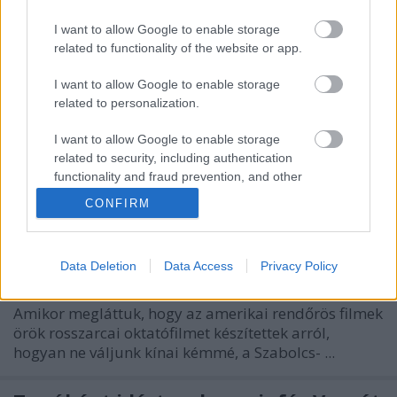
I want to allow Google to enable storage
related to functionality of the website or app.
I want to allow Google to enable storage
related to personalization.
I want to allow Google to enable storage
related to security, including authentication
functionality and fraud prevention, and other
user protection.
CONFIRM
A hét videója: FBI-oktatófilm, hogyan
ne váljunk kínai ügynökké
halar
•
2014. április 20.
3
Data Deletion
Data Access
Privacy Policy
Amikor megláttuk, hogy az amerikai rendőrös filmek
örök rosszarcai oktatófilmet készítettek arról,
hogyan ne váljunk kínai kémmé, a Szabolcs- ...