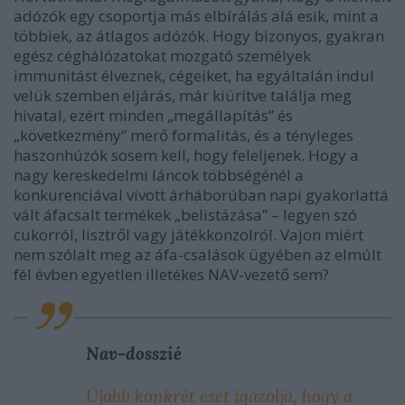
adózók egy csoportja más elbírálás alá esik, mint a
többiek, az átlagos adózók. Hogy bizonyos, gyakran
egész céghálózatokat mozgató személyek
immunitást élveznek, cégeiket, ha egyáltalán indul
velük szemben eljárás, már kiürítve találja meg
hivatal, ezért minden „megállapítás” és
„következmény” merő formalitás, és a tényleges
haszonhúzók sosem kell, hogy feleljenek. Hogy a
nagy kereskedelmi láncok többségénél a
konkurenciával vívott árháborúban napi gyakorlattá
vált áfacsalt termékek „belistázása” – legyen szó
cukorról, lisztről vagy játékkonzolról. Vajon miért
nem szólalt meg az áfa-csalások ügyében az elmúlt
fél évben egyetlen illetékes NAV-vezető sem?
Nav-dosszié
Újabb konkrét eset igazolja, hogy a