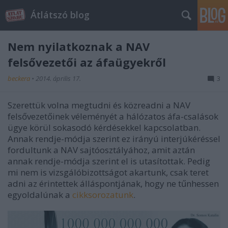
Átlátszó blog
Nem nyilatkoznak a NAV
felsővezetői az áfaügyekről
beckera
•
2014. április 17.
3
Szerettük volna megtudni és közreadni a NAV
felsővezetőinek véleményét a hálózatos áfa-csalások
ügye körül sokasodó kérdésekkel kapcsolatban.
Annak rendje-módja szerint ez irányú interjúkéréssel
fordultunk a NAV sajtóosztályához, amit aztán
annak rendje-módja szerint el is utasítottak. Pedig
mi nem is vizsgálóbizottságot akartunk, csak teret
adni az érintettek álláspontjának, hogy ne tűnhessen
egyoldalúnak a
cikksorozatunk
.