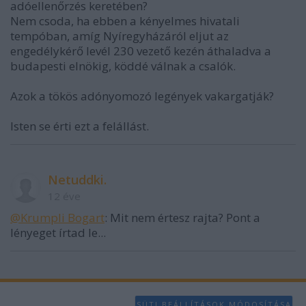
adóellenőrzés keretében?
Nem csoda, ha ebben a kényelmes hivatali
tempóban, amíg Nyíregyházáról eljut az
engedélykérő levél 230 vezető kezén áthaladva a
budapesti elnökig, köddé válnak a csalók.
Azok a tökös adónyomozó legények vakargatják?
Isten se érti ezt a felállást.
Netuddki.
12 éve
@Krumpli Bogart
: Mit nem értesz rajta? Pont a
lényeget írtad le...
SÜTI BEÁLLÍTÁSOK MÓDOSÍTÁSA