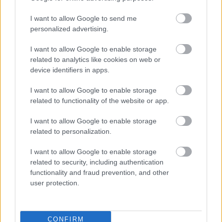
Maradnak tehát a meg nem cáfolt állítások
I want to allow Google to send me
nyomában burjánzó kérdések, és a közadat-
personalized advertising.
igénylés, mint kommunikációs forma a hivatal és a
közvélemény között. Így azért nem lesz egyszerű
I want to allow Google to enable storage
meggyőzni az adózókat, hogy mindez pont nem úgy
related to analytics like cookies on web or
van, mint ahogy lenni látszik.
device identifiers in apps.
I want to allow Google to enable storage
related to functionality of the website or app.
Címkék:
NAV
nav-botrány
I want to allow Google to enable storage
related to personalization.
I want to allow Google to enable storage
related to security, including authentication
Ajánlott bejegyzések:
functionality and fraud prevention, and other
user protection.
Nemzetbiztonsági kérdés a józsefvárosi
arcfelismerő kamera
CONFIRM