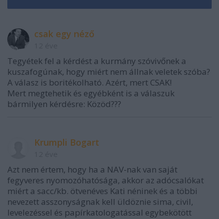
csak egy néző
12 éve
Tegyétek fel a kérdést a kurmány szóvivőnek a
kuszafogúnak, hogy miért nem állnak veletek szóba?
A válasz is boritékolható. Azért, mert CSAK!
Mert megtehetik és egyébként is a válaszuk
bármilyen kérdésre: Közöd???
Krumpli Bogart
12 éve
Azt nem értem, hogy ha a NAV-nak van saját
fegyveres nyomozóhatósága, akkor az adócsalókat
miért a sacc/kb. ötvenéves Kati néninek és a többi
nevezett asszonyságnak kell üldöznie sima, civil,
levelezéssel és papírkatologatással egybekötött