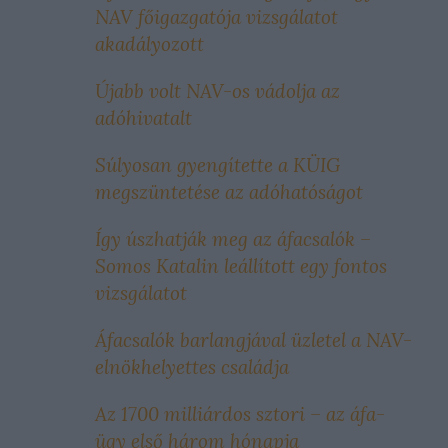
NAV főigazgatója vizsgálatot
akadályozott
Újabb volt NAV-os vádolja az
adóhivatalt
Súlyosan gyengítette a KÜIG
megszüntetése az adóhatóságot
Így úszhatják meg az áfacsalók –
Somos Katalin leállított egy fontos
vizsgálatot
Áfacsalók barlangjával üzletel a NAV-
elnökhelyettes családja
Az 1700 milliárdos sztori – az áfa-
ügy első három hónapja