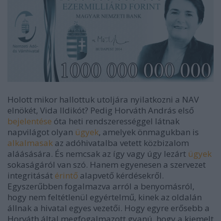
Holott mikor hallottuk utoljára nyilatkozni a NAV
elnökét, Vida Ildikót? Pedig Horváth András első
bejelentése
óta heti rendszerességgel látnak
napvilágot olyan
ügyek
, amelyek önmagukban is
alkalmasak
az adóhivatalba vetett közbizalom
aláásására. És nemcsak az így vagy úgy lezárt
ügyek
sokaságáról van szó. Hanem egyenesen a szervezet
integritását
érintő
alapvető kérdésekről.
Egyszerűbben fogalmazva arról a benyomásról,
hogy nem feltétlenül egyértelmű, kinek az oldalán
állnak a hivatal egyes vezetői. Hogy egyre erősebb a
Horváth által megfogalmazott gyanú, hogy a kiemelt