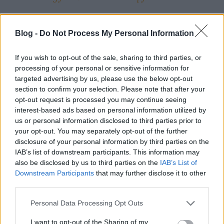
Merthogy nem szólalt meg Csillag Dezsőné sem, a
Blog -
Do Not Process My Personal Information
területért felelős elnökhelyettes sem, akit pedig név
szerint is
említett
Vancsura István, volt
If you wish to opt-out of the sale, sharing to third parties, or
főosztályvezető, mint azt a legmagasabb beosztású
processing of your personal or sensitive information for
vezetőt, akit ő maga személyesen tájékoztatott a
targeted advertising by us, please use the below opt-out
területen tapasztalható visszásságokról. Ugyancsak
section to confirm your selection. Please note that after your
Vancsura
említette
sajtótájékoztatóján Dávida
opt-out request is processed you may continue seeing
Mariannát, az ellenőrzési főosztály vezetőjét, aki
interest-based ads based on personal information utilized by
szintén aktív szerepet játszott a központosított
us or personal information disclosed to third parties prior to
ellenőrzés szervezetének felszámolásában. Szóba
your opt-out. You may separately opt-out of the further
került Kedves Lászlóné neve is – az Átlátszó
disclosure of your personal information by third parties on the
IAB’s list of downstream participants. This information may
birtokában van olyan dokumentum (elutasított
also be disclosed by us to third parties on the
IAB’s List of
„véleményes javaslat”), amely kapcsolódó
Downstream Participants
that may further disclose it to other
vizsgálatot tagad meg, és amelyen Kedves Lászlóné
third parties.
főosztályvezető aláírása szerepel. (Emlékeztetőül: ezt
a jogosultságot az adózás rendjéről szóló törvény
Please note that this website/app uses one or more Google
Personal Data Processing Opt Outs
egyértelműen a NAV elnökéhez rendeli.)
services and may gather and store information including but
not limited to your visit or usage behaviour. You may click to
I want to opt-out of the Sharing of my