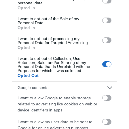
És hallgat Somos Katalin, a kiemelt ügyekért és
personal data.
grant or deny consent to Google and its third-party tags to
Opted In
adózókért felelős főigazgató, akiről pedig itt az
use your data for below specified purposes in below Google
Átlátszón is több olyan állítás és dokumentum
jelent
consent section.
I want to opt-out of the Sale of my
meg
, amelyekre jó lett volna magyarázatot kapni.
Personal Data.
Opted In
Elsősorban is személyesen tőle, vagy bármelyik, a
területen illetékes NAV-vezetőtől. Éppen ezért
I want to opt-out of processing my
fordultunk a NAV sajtóosztályához az alábbi levéllel:
Personal Data for Targeted Advertising.
„
Tisztelt Sajtóosztály! Az Átlátszón és más
Opted In
orgánumokban az elmúlt hetekben több cikkben is
I want to opt-out of Collection, Use,
említés történt a kiemelt ügyekkel foglalkozó NAV-
Retention, Sale, and/or Sharing of my
vezetők tevékenységéről, elsősorban a Kiemelt Adó és
Personal Data that Is Unrelated with the
Purposes for which it was collected.
Vám Főigazgatóság vezetője, dr. Somos Katalin egyes
Opted Out
döntéseiről. Ezzel kapcsolatban szeretnénk, ha a
főigazgató asszony személyesen is elmondhatná a
Google consents
véleményét. Kérjük, szervezzék meg számunkra az
interjút. Ha az említett területről más vezető is szeretne
I want to allow Google to enable storage
nyilatkozni, természetesen állunk rendelkezésükre.
” Alig
related to advertising like cookies on web or
device identifiers in apps.
egy napot kellett várni, és már jött is a válasz:
„Köszönjük a lehetőséget, azonban hivatalunk nem
I want to allow my user data to be sent to
kíván élni vele. NAV Sajtó”
Google for online advertising purposes.