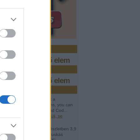
zo.hu
s megjeleníthető elem
bőr
s megjeleníthető elem
issebb kommentek
avail:
If you want to crack a
amming interview questions, you can
help from Programming and Cod...
.04.12. 07:28
)
Se rendkívüli, se
lan
rt Perényy:
@lavór: két részletben 3,9
árd forintot irányzott elő a Puskás
ban megvalósuló Puskás Ki...