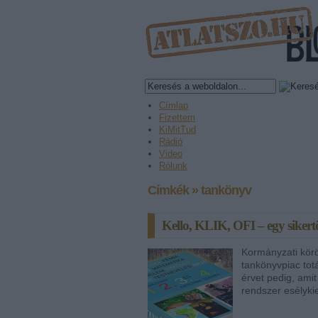
Címlap
Fizettem
KiMitTud
Rádió
Video
Rólunk
Címkék
»
tankönyv
Kello, KLIK, OFI – egy sikert
Kormányzati körö
tankönyvpiac tot
érvet pedig, ami
rendszer esélyki