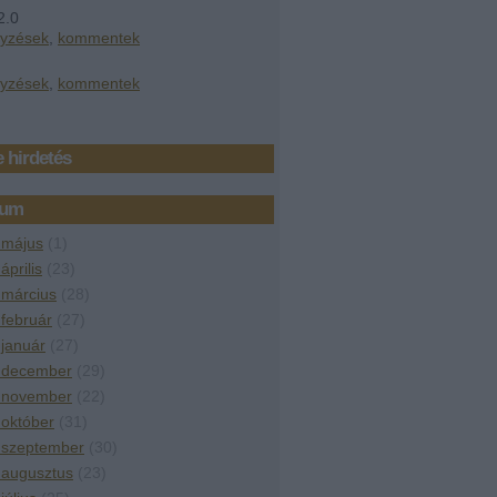
2.0
gyzések
,
kommentek
gyzések
,
kommentek
 hirdetés
vum
 május
(
1
)
április
(
23
)
 március
(
28
)
február
(
27
)
január
(
27
)
 december
(
29
)
 november
(
22
)
október
(
31
)
 szeptember
(
30
)
 augusztus
(
23
)