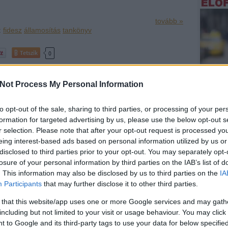
tovább »
:
fidesz
államosítás
tankönyv
Tetszik
0
Not Process My Personal Information
Jeszenszky
 az Antall- kormány volt külügyminisztere, az első
to opt-out of the sale, sharing to third parties, or processing of your per
shingtoni nagykövete és hazánk jelenleg izlandi és
formation for targeted advertising by us, please use the below opt-out s
selője a Corvinus Egyetem Nemzetközi Tanulmányok
Atlats
r selection. Please note that after your opt-out request is processed y
ántanára, az egyetem díszdoktora. Az egyetem tavaszi
eing interest-based ads based on personal information utilized by us or
Hirdet
disclosed to third parties prior to your opt-out. You may separately opt-
Támoga
losure of your personal information by third parties on the IAB’s list of
. This information may also be disclosed by us to third parties on the
IA
tovább »
Participants
that may further disclose it to other third parties.
mkék:
roma
cigány
tankönyv
corvinus egyetem
 that this website/app uses one or more Google services and may gath
including but not limited to your visit or usage behaviour. You may click 
Tetszik
0
 to Google and its third-party tags to use your data for below specifi