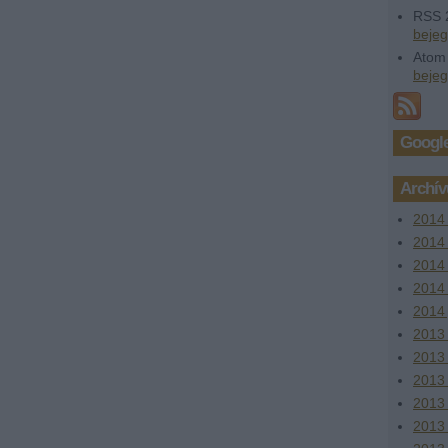
RSS 
beje
Atom
beje
Google
Archí
2014
2014 
2014
2014 
2014 
2013
2013
2013 
2013
2013