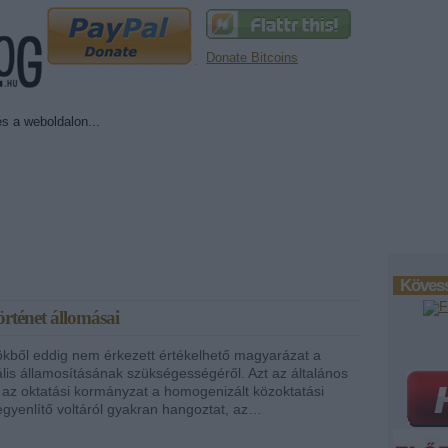
Donate Bitcoins
Kövess
örténet állomásai
kből eddig nem érkezett értékelhető magyarázat a
ális államosításának szükségességéről. Azt az általános
t az oktatási kormányzat a homogenizált közoktatási
egyenlítő voltáról gyakran hangoztat, az…