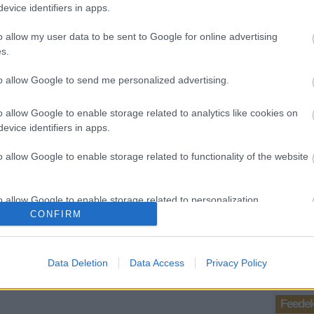
evice identifiers in apps.
(
2019
bűnöz
o allow my user data to be sent to Google for online advertising
Andr
s.
16:2
Kirst
to allow Google to send me personalized advertising.
2018.
Nálat
(
2018
o allow Google to enable storage related to analytics like cookies on
dinny
evice identifiers in apps.
Kirst
2018.
o allow Google to enable storage related to functionality of the website
kényt
(
2018
dinny
o allow Google to enable storage related to personalization.
Utols
CONFIRM
Ténytá
o allow Google to enable storage related to security, including
cation functionality and fraud prevention, and other user protection.
Data Deletion
Data Access
Privacy Policy
Feede