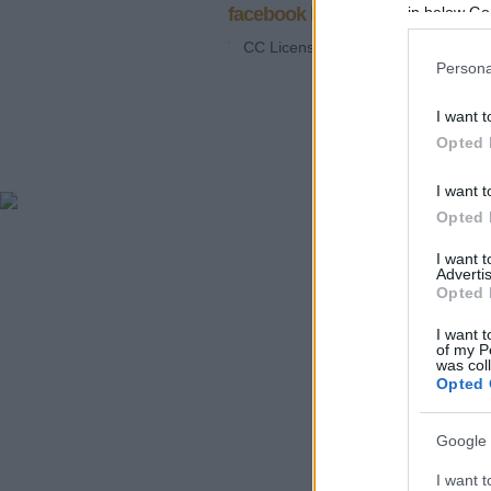
facebook komment
in below Go
CC Licensz: Nevezd meg! - Így add
Persona
I want t
Opted 
I want t
Opted 
I want 
Advertis
Opted 
I want t
of my P
was col
Opted 
Google 
I want t