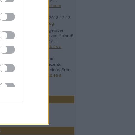
.05.22. 11:18
)
Rogán Antal nem
ik, nincs rá szüksége
ás9090:
Írjon egy új cikk
(
2018.12.13.
8
)
Elköltözött az Átlátszó blog
álykvóták:
Az arany melegember
01.18. 21:53 Irigyellek kedves Roland!
ok otthon a polcon csak úgy ...
.02.12. 14:09
)
Gipsz Jakab és a
ekartell
álykvóták:
Dr. Abel Arsenault
01.15. 13:36 Azt hiszem, ezentúl
elenek leszünk beérni a Molnárgörén...
.02.12. 14:08
)
Gipsz Jakab és a
ekartell
ó 20
r
k