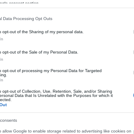
ogle consent section.
 tovább!
CC BY-SA 2.5
l Data Processing Opt Outs
o opt-out of the Sharing of my personal data.
In
SÜTI BEÁLLÍTÁSOK MÓDOSÍTÁSA
Atlats
o opt-out of the Sale of my Personal Data.
Ninc
In
Vastag
to opt-out of processing my Personal Data for Targeted
ing.
Ninc
In
Legfr
o opt-out of Collection, Use, Retention, Sale, and/or Sharing
Code
ersonal Data that Is Unrelated with the Purposes for which it
lected.
progr
Out
take 
(
2023
várat
consents
Gellé
milli
o allow Google to enable storage related to advertising like cookies on
Aréná