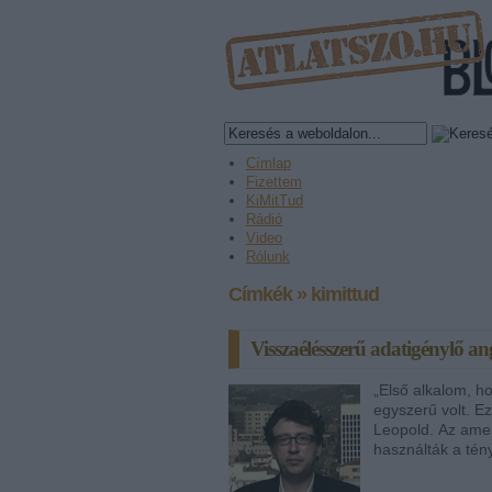
Címlap
Fizettem
KiMitTud
Rádió
Video
Rólunk
Címkék
»
kimittud
Visszaélésszerű adatigénylő an
„Első alkalom, h
egyszerű volt. Ez
Leopold. Az ameri
használták a tény