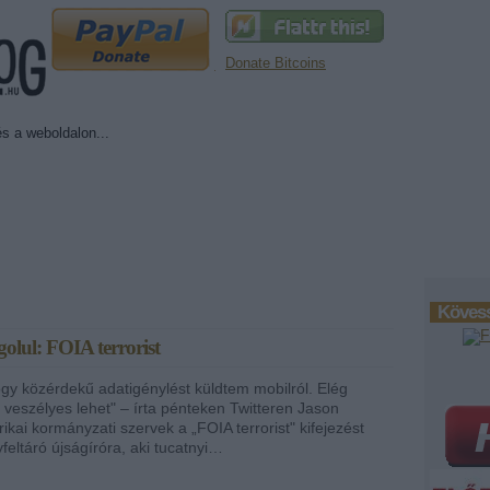
Donate Bitcoins
Kövess
golul: FOIA terrorist
ogy közérdekű adatigénylést küldtem mobilról. Elég
 veszélyes lehet" – írta pénteken Twitteren Jason
kai kormányzati szervek a „FOIA terrorist" kifejezést
feltáró újságíróra, aki tucatnyi…