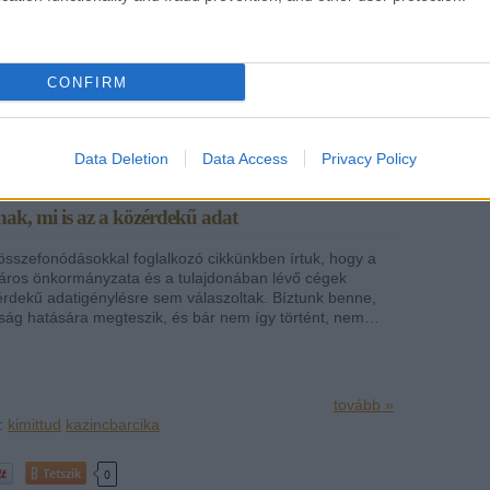
2013 
Tová
Én
tovább »
CONFIRM
k:
kimittud
Tetszik
0
Data Deletion
Data Access
Privacy Policy
ak, mi is az a közérdekű adat
 összefonódásokkal foglalkozó cikkünkben írtuk, hogy a
áros önkormányzata és a tulajdonában lévő cégek
rdekű adatigénylésre sem válaszoltak. Bíztunk benne,
ság hatására megteszik, és bár nem így történt, nem…
tovább »
:
kimittud
kazincbarcika
Tetszik
0