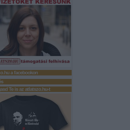
zo.hu a facebookon
és
sd Te is az atlatszo.hu-t