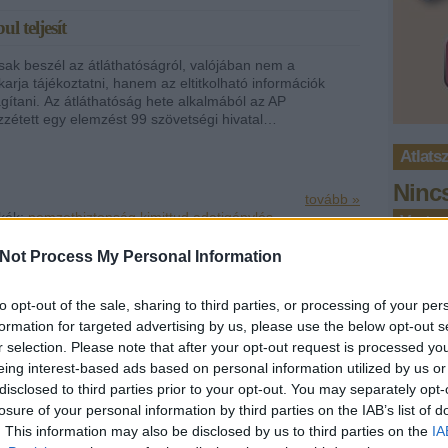
l teljesít
k beszél az átláthatóságról, valójában nem a
arja tájékoztatni, hanem az eltitkolható információk
ágítani. Az átláthatóság hete alkalmából az AP
zétett egy elemzést 99 szövetségi hivatal…
Atlats
Ninc
tovább »
kék:
nemzetbiztonság
kimittud
adatigénylés
Vastag
Ninc
Not Process My Personal Information
Tetszik
0
Legfr
to opt-out of the sale, sharing to third parties, or processing of your per
Code
formation for targeted advertising by us, please use the below opt-out s
gármester feleségének munkaszerződését
progr
r selection. Please note that after your opt-out request is processed y
take 
en kértük ki Kazincbarcika kommunikációs cégétől az
eing interest-based ads based on personal information utilized by us or
(
2023
tt jelmezkölcsönzővel kapcsolatos bevételek és kiadások
várat
disclosed to third parties prior to your opt-out. You may separately opt-
nt Szitka Péter MSZP-s polgármester feleségének,
losure of your personal information by third parties on the IAB’s list of
Gellé
ak munkaszerződését, aki a cégnél…
milli
. This information may also be disclosed by us to third parties on the
IA
Aréná