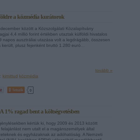
ülföldre a közmédia kurátorok
 december között a Közszolgálati Közalapítvány
gjai 4,4 millió forint értékben utaztak külföldi hivatalos
19 napos ausztráliai utazása volt a legdrágább, összesen
a került, plusz fejenként bruttó 1.280 euró…
tovább »
k:
kimittud
közmédia
Tetszik
0
ZJA 1% ragad bent a költségvetésben
énylésekben kértük ki, hogy 2009 és 2013 között
elajánlást nem utalt el a magánszemélyek által
ezeteknek és egyházaknak az adóhatóság. A Nemzeti
tal (NAV, korábban APEH) válaszából megdöbbentő