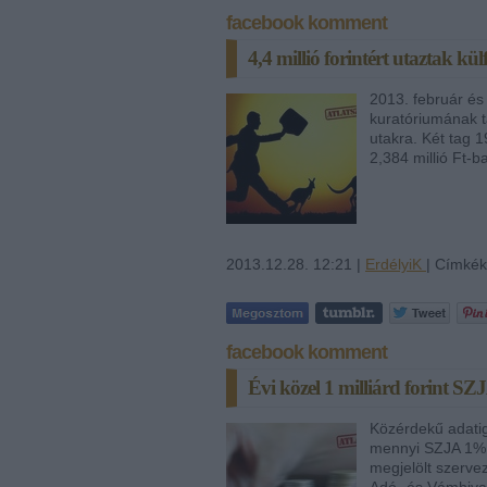
facebook komment
4,4 millió forintért utaztak k
2013. február és
kuratóriumának ta
utakra. Két tag 
2,384 millió Ft-b
2013.12.28. 12:21 |
ErdélyiK
| Címké
facebook komment
Évi közel 1 milliárd forint S
Közérdekű adatig
mennyi SZJA 1% f
megjelölt szerv
Adó- és Vámhiva