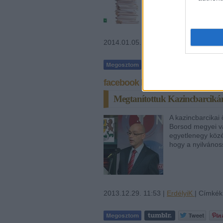
2014.01.05. 09:59 |
ErdélyiK
| Címké
facebook komment
Megtanítottuk Kazincbarcikán
A kazincbarcikai
Borsod megyei v
egyetlenegy közé
hogy a nyilvános
2013.12.29. 11:53 |
ErdélyiK
| Címkék