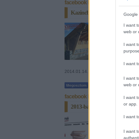
facebook komment
Kazincbarcika titkolja a buszv
Google 
Kazincbarcika ke
I want t
megbízást kapott 
web or d
forintért. Az egy
ülni, de széltől,
I want t
purpose
I want 
2014.01.14. 13:18 |
ErdélyiK
| Címké
I want t
web or d
facebook komment
I want t
or app.
2013-ban a Kimittud nagyon jól
I want t
Az Átlátszó 2012
portált, melynek 
adatigényléseiket
I want t
szervek, önkorm
authenti