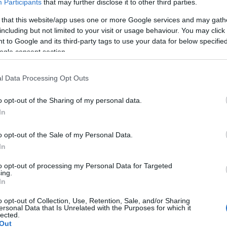
Participants
that may further disclose it to other third parties.
(
2019
bűnöz
 that this website/app uses one or more Google services and may gath
tovább »
Andr
including but not limited to your visit or usage behaviour. You may click 
k:
kimittud
kazincbarcika
16:2
 to Google and its third-party tags to use your data for below specifi
Kirst
ogle consent section.
Tetszik
0
2018.
Nálat
l Data Processing Opt Outs
(
2018
dinny
és a YouTube-on
Kirst
o opt-out of the Sharing of my personal data.
2018.
In
éjük botlottunk, megkérdeztük a parlamenti pártokat,
kényt
ekkora összeget költöttek hirdetésekre a Facebook-on
(
2018
 Az MSZP saját bevallása szerint semennyit, a DK
o opt-out of the Sale of my Personal Data.
dinny
 forintot, az LMP és az Együtt-PM nem válaszolt, a
In
Utols
to opt-out of processing my Personal Data for Targeted
Ténytá
ing.
tovább »
In
k:
mszp
fidesz
pm
jobbik
kimittud
dk
lmp
adatigénylés
o opt-out of Collection, Use, Retention, Sale, and/or Sharing
ersonal Data that Is Unrelated with the Purposes for which it
Tetszik
0
lected.
Feede
Out