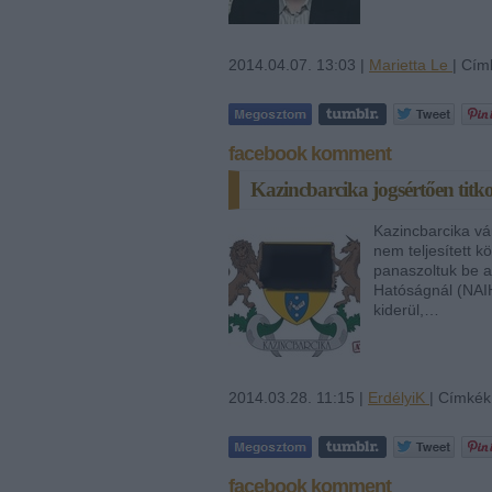
2014.04.07. 13:03 |
Marietta Le
| Cím
facebook komment
Kazincbarcika jogsértően titk
Kazincbarcika vá
nem teljesített 
panaszoltuk be 
Hatóságnál (NAI
kiderül,…
2014.03.28. 11:15 |
ErdélyiK
| Címkék
facebook komment