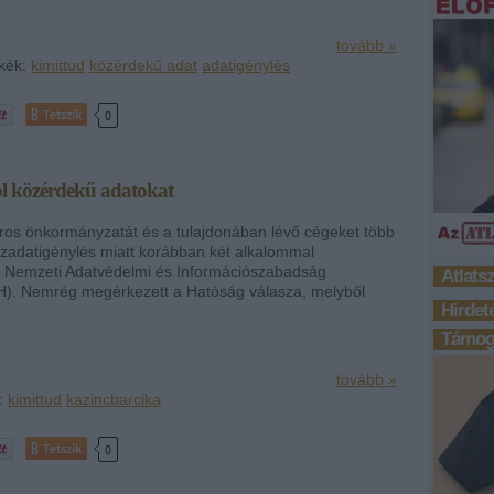
tovább »
kék:
kimittud
közérdekű adat
adatigénylés
Tetszik
0
ol közérdekű adatokat
ros önkormányzatát és a tulajdonában lévő cégeket több
közadatigénylés miatt korábban két alkalommal
a Nemzeti Adatvédelmi és Információszabadság
Atlats
H). Nemrég megérkezett a Hatóság válasza, melyből
Hirdet
Támoga
tovább »
:
kimittud
kazincbarcika
Tetszik
0