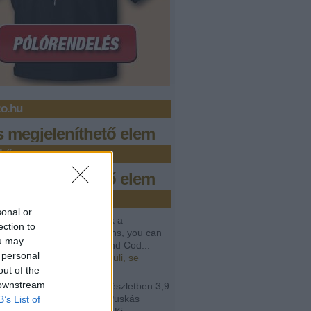
zo.hu
s megjeleníthető elem
bőr
s megjeleníthető elem
issebb kommentek
sonal or
avail:
If you want to crack a
ection to
amming interview questions, you can
ou may
help from Programming and Cod...
 personal
.04.12. 07:28
)
Se rendkívüli, se
lan
out of the
 downstream
rt Perényy:
@lavór: két részletben 3,9
árd forintot irányzott elő a Puskás
B’s List of
ban megvalósuló Puskás Ki...