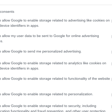
RSS 
beje
árós szerződést
consents
Atom
beje
dvenc építőipari cége, a Serol-Bau Kft. 2010-ben
o allow Google to enable storage related to advertising like cookies on
a várostól 6 darab buszváró kivitelezésére 27,5 millió
evice identifiers in apps.
enként 4,5 millióba kerülő építményekben le lehet ugyan
 esőtől egyáltalán nem védik a buszra…
Google
o allow my user data to be sent to Google for online advertising
s.
Archí
to allow Google to send me personalized advertising.
tovább »
2014
k:
kimittud
kazincbarcika
2014 
o allow Google to enable storage related to analytics like cookies on
2014
evice identifiers in apps.
Tetszik
0
2014 
2014 
o allow Google to enable storage related to functionality of the website
2013
 teljesített
2013
o allow Google to enable storage related to personalization.
2013 
 májusában indította el a Kimittud közérdekű adatigénylő
segítségével az állampolgárok egy helyről indíthatják
2013
 a közfeladatot ellátó intézményekhez (pl. állami
o allow Google to enable storage related to security, including
2013
ányzatok, ezek tulajdonában lévő cégek).…
cation functionality and fraud prevention, and other user protection.