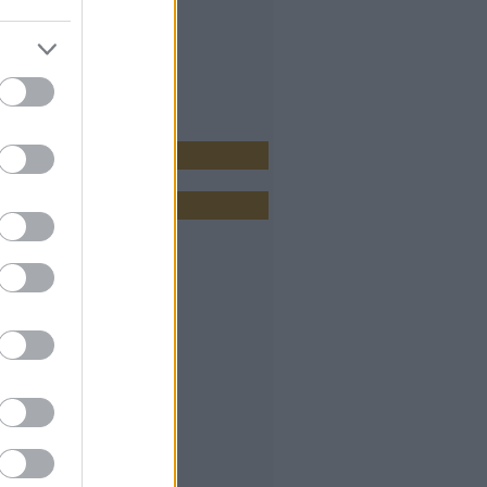
2.0
gyzések
,
kommentek
gyzések
,
kommentek
 hirdetés
vum
 május
(
1
)
április
(
23
)
 március
(
28
)
február
(
27
)
január
(
27
)
 december
(
29
)
 november
(
22
)
október
(
31
)
 szeptember
(
30
)
 augusztus
(
23
)