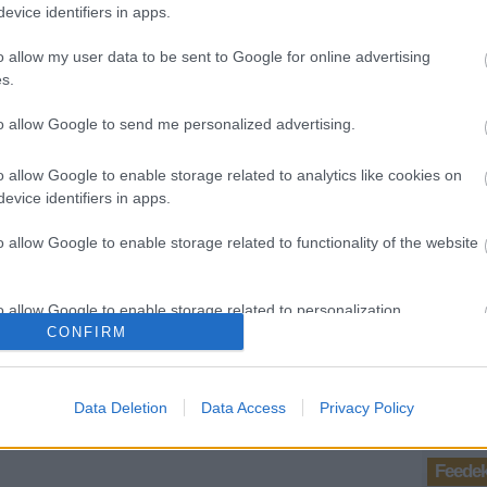
evice identifiers in apps.
(
2019
bűnöz
o allow my user data to be sent to Google for online advertising
Andr
s.
16:2
Kirst
to allow Google to send me personalized advertising.
2018.
Nálat
(
2018
o allow Google to enable storage related to analytics like cookies on
dinny
evice identifiers in apps.
Kirst
2018.
o allow Google to enable storage related to functionality of the website
kényt
(
2018
dinny
o allow Google to enable storage related to personalization.
Utols
CONFIRM
Ténytá
o allow Google to enable storage related to security, including
cation functionality and fraud prevention, and other user protection.
Data Deletion
Data Access
Privacy Policy
Feede