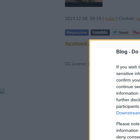
2013.12.08. 09:19 |
halar
| Címkék:
r
facebook komment
Blog -
Do 
CC Licensz: Nevezd meg! - Így add tová
If you wish 
sensitive in
confirm you
continue se
information 
further disc
participants
Downstream 
Please note
information 
deny consent