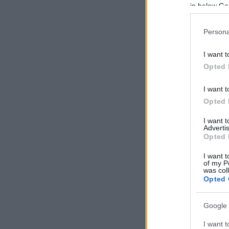
in below Go
Persona
I want t
Opted 
I want t
Opted 
I want 
Advertis
Opted 
I want t
of my P
was col
Opted 
Google 
I want t