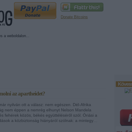
Donate Bitcoins
Kövess
ámolni az apartheidet?
már nyilván ott a válasz: nem egészen. Dél-Afrika
ág nem éppen a nemrég elhunyt Nelson Mandela
és fehérek közös, békés együttéléséről szól. Óriási a
adások a közbiztonság hiányáról szólnak: a mintegy…