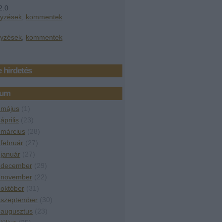
2.0
gyzések
,
kommentek
gyzések
,
kommentek
 hirdetés
vum
 május
(
1
)
április
(
23
)
 március
(
28
)
február
(
27
)
január
(
27
)
 december
(
29
)
 november
(
22
)
október
(
31
)
 szeptember
(
30
)
 augusztus
(
23
)