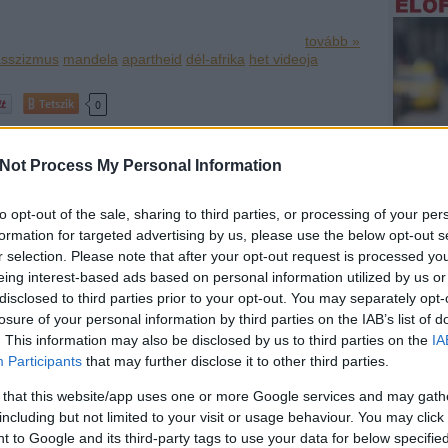
tovább »
asszizmus
mandela
apartheid
dél-afrika
het videoja
Tetszik
0
Not Process My Personal Information
bb!
CC BY-SA 2.5
to opt-out of the sale, sharing to third parties, or processing of your per
formation for targeted advertising by us, please use the below opt-out s
SÜTI BEÁLLÍTÁSOK MÓDOSÍTÁSA
Atlats
r selection. Please note that after your opt-out request is processed y
eing interest-based ads based on personal information utilized by us or
Hirdet
disclosed to third parties prior to your opt-out. You may separately opt-
Támoga
losure of your personal information by third parties on the IAB’s list of
. This information may also be disclosed by us to third parties on the
IA
Participants
that may further disclose it to other third parties.
 that this website/app uses one or more Google services and may gath
including but not limited to your visit or usage behaviour. You may click 
 to Google and its third-party tags to use your data for below specifi