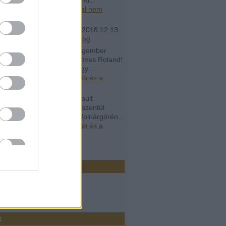
.05.22. 11:18
)
Rogán Antal nem
ik, nincs rá szüksége
ás9090:
Írjon egy új cikk
(
2018.12.13.
8
)
Elköltözött az Átlátszó blog
álykvóták:
Az arany melegember
01.18. 21:53 Irigyellek kedves Roland!
ok otthon a polcon csak úgy ...
.02.12. 14:09
)
Gipsz Jakab és a
ekartell
álykvóták:
Dr. Abel Arsenault
01.15. 13:36 Azt hiszem, ezentúl
elenek leszünk beérni a Molnárgörén...
.02.12. 14:08
)
Gipsz Jakab és a
ekartell
ó 20
r
k