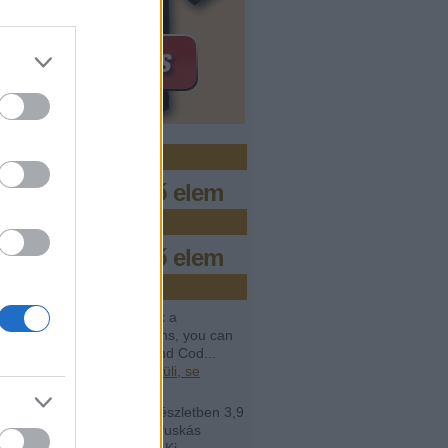
zo.hu
s megjeleníthető elem
bőr
s megjeleníthető elem
issebb kommentek
avail:
If you want to crack a
amming interview questions, you can
help from Programming and Cod...
.04.12. 07:28
)
Se rendkívüli, se
lan
rt Perényy:
@lavór: két részletben 3,9
árd forintot irányzott elő a Puskás
ban megvalósuló Puskás Ki...