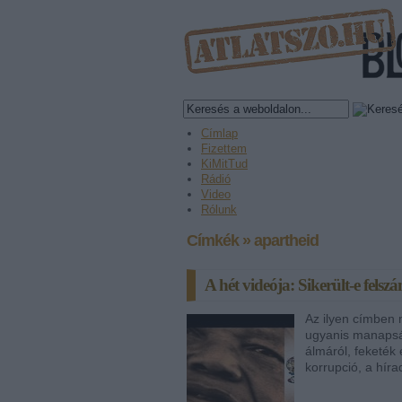
Címlap
Fizettem
KiMitTud
Rádió
Video
Rólunk
Címkék
»
apartheid
A hét videója: Sikerült-e felsz
Az ilyen címben 
ugyanis manaps
álmáról, feketék 
korrupció, a hír