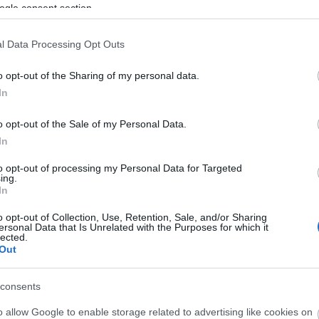
ogle consent section.
l Data Processing Opt Outs
o opt-out of the Sharing of my personal data.
In
Atlats
o opt-out of the Sale of my Personal Data.
Ninc
In
Vastag
to opt-out of processing my Personal Data for Targeted
ing.
Ninc
In
Legfr
o opt-out of Collection, Use, Retention, Sale, and/or Sharing
Code
ersonal Data that Is Unrelated with the Purposes for which it
lected.
progr
Out
take 
(
2023
várat
consents
Gellé
milli
o allow Google to enable storage related to advertising like cookies on
Aréná