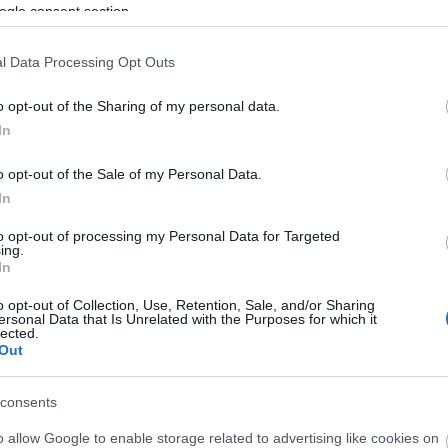
ogle consent section.
yságrendű közpénzt nyertek útfelújításra az elmúlt 1-2
enőbb magyar építőipari cégek, köztük a Közgép, a
l Data Processing Opt Outs
etelsky. kép: falramentaparlament.tumblr.com Kicsivel
iárd forintot kapott hét építőipari cég…
o opt-out of the Sharing of my personal data.
In
Atlats
tovább »
o opt-out of the Sale of my Personal Data.
| Címkék:
közbeszerzés
építőipar
Közgép
Strabag
Duna
Ninc
In
szfalt
Vastag
to opt-out of processing my Personal Data for Targeted
Tetszik
0
ing.
Ninc
In
Legfr
o opt-out of Collection, Use, Retention, Sale, and/or Sharing
 tovább!
CC BY-SA 2.5
Code
ersonal Data that Is Unrelated with the Purposes for which it
lected.
progr
Out
take 
(
2023
várat
consents
Gellé
SÜTI BEÁLLÍTÁSOK MÓDOSÍTÁSA
milli
o allow Google to enable storage related to advertising like cookies on
Aréná