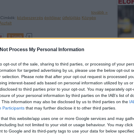
tovább »
| Címkék:
közbeszerzés
építőipar
útfelújítás
Közgép
szfalt
Tetszik
0
Not Process My Personal Information
to opt-out of the sale, sharing to third parties, or processing of your per
formation for targeted advertising by us, please use the below opt-out s
Atlats
r selection. Please note that after your opt-out request is processed y
eing interest-based ads based on personal information utilized by us or
Hirdet
disclosed to third parties prior to your opt-out. You may separately opt-
Támoga
losure of your personal information by third parties on the IAB’s list of
. This information may also be disclosed by us to third parties on the
IA
Participants
that may further disclose it to other third parties.
 that this website/app uses one or more Google services and may gath
including but not limited to your visit or usage behaviour. You may click 
gépnek és társainak
 to Google and its third-party tags to use your data for below specifi