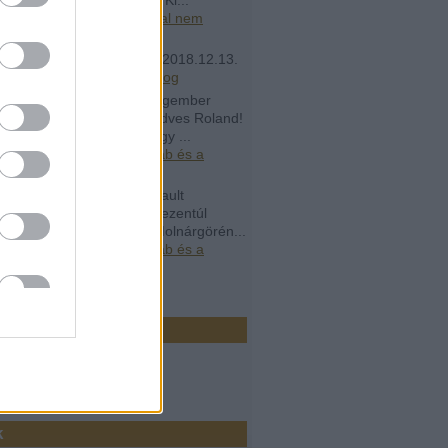
.05.22. 11:18
)
Rogán Antal nem
ik, nincs rá szüksége
ás9090:
Írjon egy új cikk
(
2018.12.13.
8
)
Elköltözött az Átlátszó blog
álykvóták:
Az arany melegember
01.18. 21:53 Irigyellek kedves Roland!
ok otthon a polcon csak úgy ...
.02.12. 14:09
)
Gipsz Jakab és a
ekartell
álykvóták:
Dr. Abel Arsenault
01.15. 13:36 Azt hiszem, ezentúl
elenek leszünk beérni a Molnárgörén...
.02.12. 14:08
)
Gipsz Jakab és a
ekartell
ó 20
r
k