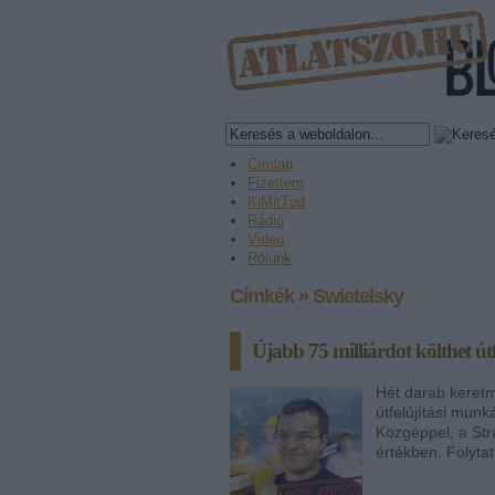
Címlap
Fizettem
KiMitTud
Rádió
Video
Rólunk
Címkék
»
Swietelsky
Újabb 75 milliárdot költhet útf
Hét darab keretm
útfelújítási munk
Közgéppel, a Stra
értékben. Folyta