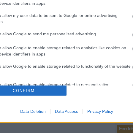
evice identifiers in apps.
(
2019
bűnöz
o allow my user data to be sent to Google for online advertising
Andr
s.
16:2
Kirst
to allow Google to send me personalized advertising.
2018.
Nálat
(
2018
o allow Google to enable storage related to analytics like cookies on
dinny
evice identifiers in apps.
Kirst
2018.
o allow Google to enable storage related to functionality of the website
kényt
(
2018
dinny
o allow Google to enable storage related to personalization.
Utols
CONFIRM
Ténytá
o allow Google to enable storage related to security, including
cation functionality and fraud prevention, and other user protection.
Data Deletion
Data Access
Privacy Policy
Feede