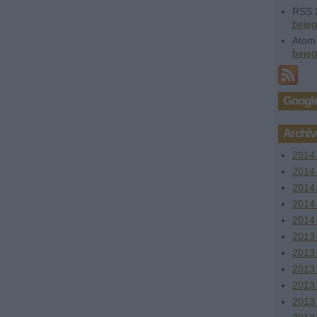
RSS 
beje
Atom
beje
Google
Archí
2014
2014 
2014
2014 
2014 
2013
2013
2013 
2013
2013