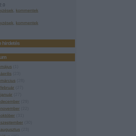
2.0
gyzések
,
kommentek
gyzések
,
kommentek
 hirdetés
vum
 május
(
1
)
április
(
23
)
 március
(
28
)
február
(
27
)
január
(
27
)
 december
(
29
)
 november
(
22
)
október
(
31
)
 szeptember
(
30
)
 augusztus
(
23
)