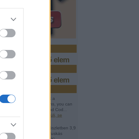
zo.hu
s megjeleníthető elem
bőr
s megjeleníthető elem
issebb kommentek
avail:
If you want to crack a
amming interview questions, you can
help from Programming and Cod...
.04.12. 07:28
)
Se rendkívüli, se
lan
rt Perényy:
@lavór: két részletben 3,9
árd forintot irányzott elő a Puskás
ban megvalósuló Puskás Ki...