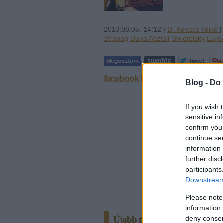
2013.08.05. 14:12 |
D. Kovács Ildikó
Strabag
Duna Aszfalt
Swietelsky
EuroA
facebook komment
Blog -
Do 
If you wish 
sensitive in
confirm you
continue se
information 
further disc
participants
Downstream 
Please note
information 
Újabb tízmilliárd forint a Köz
deny consent