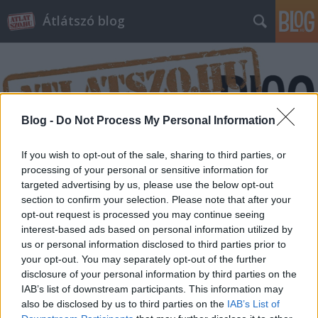
Átlátszó blog
Blog -
Do Not Process My Personal Information
Címkék
»
NAV
If you wish to opt-out of the sale, sharing to third parties, or
processing of your personal or sensitive information for
targeted advertising by us, please use the below opt-out
Nem nyilatkoznak a NAV
section to confirm your selection. Please note that after your
felsővezetői az áfaügyekről
opt-out request is processed you may continue seeing
interest-based ads based on personal information utilized by
beckera
•
2014. április 17.
3
us or personal information disclosed to third parties prior to
your opt-out. You may separately opt-out of the further
disclosure of your personal information by third parties on the
Szerettük volna megtudni és közreadni a NAV
IAB’s list of downstream participants. This information may
felsővezetőinek véleményét a hálózatos áfa-csalások
also be disclosed by us to third parties on the
IAB’s List of
ügye körül sokasodó kérdésekkel kapcsolatban.