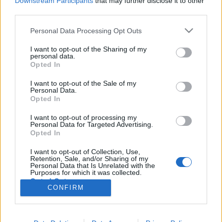
Downstream Participants
that may further disclose it to other
Annak rendje-módja szerint ez irányú interjúkéréssel
third parties.
fordultunk a NAV sajtóosztályához, amit aztán
annak rendje-módja szerint el…
Please note that this website/app uses one or more Google
Personal Data Processing Opt Outs
services and may gather and store information including but
not limited to your visit or usage behaviour. You may click to
I want to opt-out of the Sharing of my
Kálomistától az RTL-ig: hűtlen
personal data.
grant or deny consent to Google and its third-party tags to
Opted In
kezelés gyanúja az MTVA-nál
use your data for below specified purposes in below Google
consent section.
I want to opt-out of the Sale of my
D. Kovács Ildikó
•
2014. április 02.
1
Personal Data.
Opted In
Ötszázmillió forintot meghaladó hűtlen kezelés és
I want to opt-out of processing my
pénzmosás miatt fog vádemelési javaslatot
Personal Data for Targeted Advertising.
előterjeszteni a Nemzeti Adó- és Vámhivatal a
Opted In
közmédiánál. Az ügy még az előző vezetés és
I want to opt-out of Collection, Use,
Cselényi László sara, a gyanús cégek között
Retention, Sale, and/or Sharing of my
felbukkan egy RTL Klub-közeli…
Personal Data that Is Unrelated with the
Purposes for which it was collected.
Opted Out
CONFIRM
Google consents
I want to allow Google to enable storage