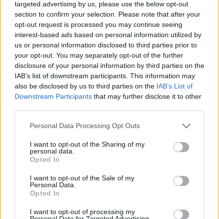
targeted advertising by us, please use the below opt-out
section to confirm your selection. Please note that after your
Világszínvonalú, de meg nem nevezhető arcfelismerő
opt-out request is processed you may continue seeing
szoftvert fognak használni a józsefvárosiak
interest-based ads based on personal information utilized by
megfigyelésére, a
z önkormányzat a ...
us or personal information disclosed to third parties prior to
your opt-out. You may separately opt-out of the further
disclosure of your personal information by third parties on the
Hétmilliárdot költöttek a
IAB’s list of downstream participants. This information may
minisztériumok az utolsó fél évben
also be disclosed by us to third parties on the
IAB’s List of
Downstream Participants
that may further disclose it to other
ErdélyiK
•
2014. április 24.
14
third parties.
Please note that this website/app uses one or more Google
Personal Data Processing Opt Outs
A második Orbán-kormány utolsó fél évében a
services and may gather and store information including but
minisztériumok és háttérintézményeik legkevesebb
not limited to your visit or usage behaviour. You may click to
I want to opt-out of the Sharing of my
7.111.094.741 forintot költöttek utazásra, ...
personal data.
grant or deny consent to Google and its third-party tags to
Opted In
use your data for below specified purposes in below Google
Kello, KLIK, OFI – egy sikertörténet
consent section.
I want to opt-out of the Sale of my
Personal Data.
állomásai
Opted In
beckera
•
2014. április 23.
25
I want to opt-out of processing my
Personal Data for Targeted Advertising.