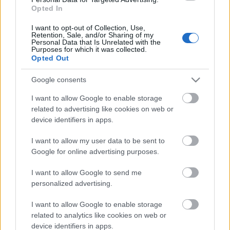
Opted In
Kormányzati körökből eddig nem érkezett
értékelhető magyarázat a tankönyvpiac totális
I want to opt-out of Collection, Use,
Retention, Sale, and/or Sharing of my
államosításának szükségességéről. Azt az általános
Personal Data that Is Unrelated with the
...
Purposes for which it was collected.
Opted Out
Heti Mutyimondó: hova küldjük az
Google consents
óvodáskommandót?
I want to allow Google to enable storage
mutyimondo
•
2014. április 22.
2
related to advertising like cookies on web or
device identifiers in apps.
Lassan már csak az óvodások becsületességében
I want to allow my user data to be sent to
lehet bízni Magyarországon: jól felszerelt
Google for online advertising purposes.
óvodáskommandókat kellene küldeni a Magyar
Nemzeti ...
I want to allow Google to send me
personalized advertising.
I want to allow Google to enable storage
related to analytics like cookies on web or
device identifiers in apps.