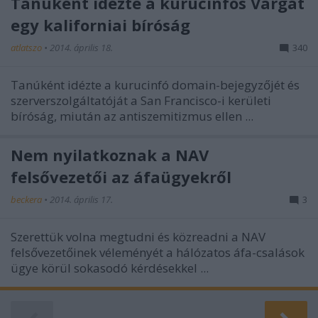
Tanúként idézte a kurucinfós Vargát
egy kaliforniai bíróság
atlatszo
•
2014. április 18.
340
Tanúként idézte a kurucinfó domain-bejegyzőjét és
szerverszolgáltatóját a San Francisco-i kerületi
bíróság, miután az antiszemitizmus ellen ...
Nem nyilatkoznak a NAV
felsővezetői az áfaügyekről
beckera
•
2014. április 17.
3
Szerettük volna megtudni és közreadni a NAV
felsővezetőinek véleményét a hálózatos áfa-csalások
ügye körül sokasodó kérdésekkel ...