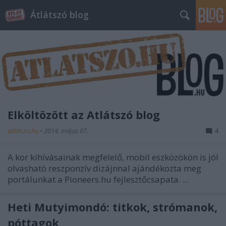
Átlátszó blog
Elköltözött az Átlátszó blog
atlatszo.hu
•
2014. május 07.
4
A kor kihívásainak megfelelő, mobil eszközökön is jól
olvasható reszponzív dizájnnal ajándékozta meg
portálunkat a Pioneers.hu fejlesztőcsapata. ...
Heti Mutyimondó: titkok, strómanok,
póttagok