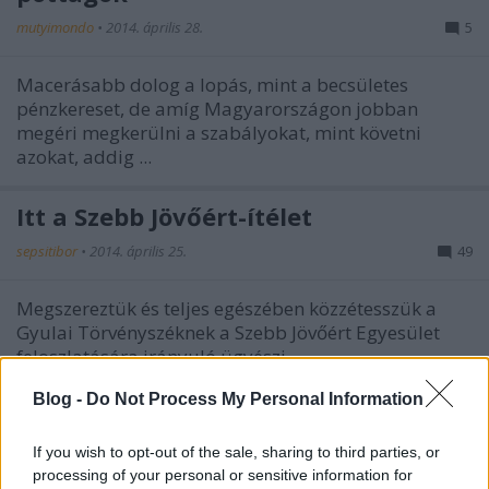
mutyimondo
•
2014. április 28.
5
Macerásabb dolog a lopás, mint a becsületes
pénzkereset, de amíg Magyarországon jobban
megéri megkerülni a szabályokat, mint követni
azokat, addig ...
Itt a Szebb Jövőért-ítélet
sepsitibor
•
2014. április 25.
49
Megszereztük és teljes egészében közzétesszük a
Gyulai Törvényszéknek a Szebb Jövőért Egyesület
feloszlatására irányuló ügyészi ...
Blog -
Do Not Process My Personal Information
Nemzetbiztonsági kérdés a
józsefvárosi arcfelismerő kamera
If you wish to opt-out of the sale, sharing to third parties, or
processing of your personal or sensitive information for
Marietta Le
•
2014. április 25.
13