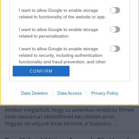
I want to allow Google to enable storage
related to functionality of the website or app.
I want to allow Google to enable storage
related to personalization.
I want to allow Google to enable storage
related to security, including authentication
functionality and fraud prevention, and other
user protection.
CONFIRM
A hét videója: FBI-oktatófilm, hogyan
ne váljunk kínai ügynökké
halar
•
2014. április 20.
3
Data Deletion
Data Access
Privacy Policy
Amikor megláttuk, hogy az amerikai rendőrös filmek
örök rosszarcai oktatófilmet készítettek arról,
hogyan ne váljunk kínai kémmé, a Szabolcs- ...