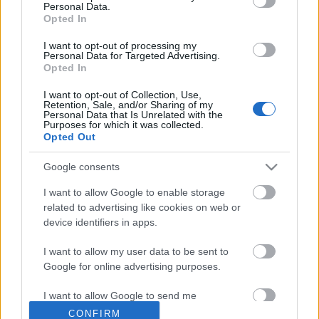
Personal Data.
minisztériumok és háttérintézményeik legkevesebb
Opted In
7.111.094.741 forintot költöttek utazásra, valamint
bútorok, telefonok, járművek és informatikai
I want to opt-out of processing my
Personal Data for Targeted Advertising.
eszközök beszerzésére. A tényleges összeg azonban
Opted In
jóval nagyobb lehet ennél,…
I want to opt-out of Collection, Use,
Retention, Sale, and/or Sharing of my
Kello, KLIK, OFI – egy sikertörténet
Personal Data that Is Unrelated with the
Purposes for which it was collected.
állomásai
Opted Out
beckera
•
2014. április 23.
25
Google consents
I want to allow Google to enable storage
Kormányzati körökből eddig nem érkezett
related to advertising like cookies on web or
értékelhető magyarázat a tankönyvpiac totális
device identifiers in apps.
államosításának szükségességéről. Azt az általános
érvet pedig, amit az oktatási kormányzat a
I want to allow my user data to be sent to
homogenizált közoktatási rendszer esélykiegyenlítő
Google for online advertising purposes.
voltáról gyakran hangoztat, az…
I want to allow Google to send me
Heti Mutyimondó: hova küldjük az
personalized advertising.
CONFIRM