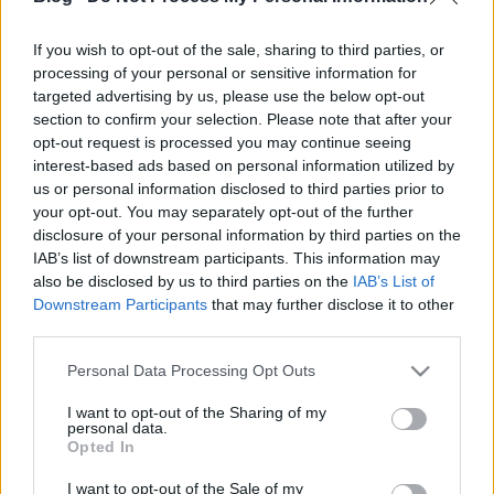
Nemzetbiztonsági kérdés a
If you wish to opt-out of the sale, sharing to third parties, or
józsefvárosi arcfelismerő kamera
processing of your personal or sensitive information for
targeted advertising by us, please use the below opt-out
Marietta Le
•
2014. április 25.
13
section to confirm your selection. Please note that after your
opt-out request is processed you may continue seeing
Világszínvonalú, de meg nem nevezhető arcfelismerő
interest-based ads based on personal information utilized by
szoftvert fognak használni a józsefvárosiak
us or personal information disclosed to third parties prior to
megfigyelésére, az önkormányzat a
your opt-out. You may separately opt-out of the further
kamerák telepítését a közbiztonsággal, közrenddel,
disclosure of your personal information by third parties on the
sőt a nemzetbiztonsággal indokolja: az
IAB’s list of downstream participants. This information may
önkormányzat csak a kamerákat veszi meg, a
also be disclosed by us to third parties on the
IAB’s List of
rendszert a…
Downstream Participants
that may further disclose it to other
third parties.
Hétmilliárdot költöttek a
Please note that this website/app uses one or more Google
Personal Data Processing Opt Outs
services and may gather and store information including but
minisztériumok az utolsó fél évben
not limited to your visit or usage behaviour. You may click to
I want to opt-out of the Sharing of my
personal data.
ErdélyiK
•
2014. április 24.
14
grant or deny consent to Google and its third-party tags to
Opted In
use your data for below specified purposes in below Google
consent section.
A második Orbán-kormány utolsó fél évében a
I want to opt-out of the Sale of my