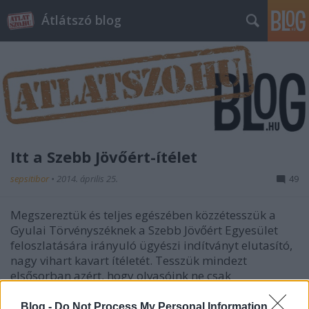
Átlátszó blog
Itt a Szebb Jövőért-ítélet
sepsitibor
•
2014. április 25.
49
Megszereztük és teljes egészében közzétesszük a
Gyulai Törvényszéknek a Szebb Jövőért Egyesület
feloszlatására irányuló ügyészi indítványt elutasító,
nagy vihart kavart ítéletét. Tesszük mindezt
elsősorban azért, hogy olvasóink ne csak
másodlagos forrásból, egy-egy…
Blog -
Do Not Process My Personal Information