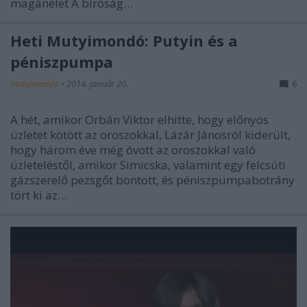
magánélet A bíróság…
Heti Mutyimondó: Putyin és a
péniszpumpa
mutyimondo
•
2014. január 20.
6
A hét, amikor Orbán Viktor elhitte, hogy előnyös
üzletet kötött az oroszokkal, Lázár Jánosról kiderült,
hogy három éve még óvott az oroszokkal való
üzleteléstől, amikor Simicska, valamint egy felcsúti
gázszerelő pezsgőt bontott, és péniszpumpabotrány
tört ki az…