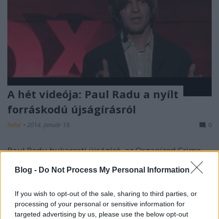
A hét videója: Paul Radu a nyílt
forráskodú újságírásról
halar
•
2014. január 19.
0
Paul Radu bukaresti újságíró, az Organized Crime
and Corruption Project (OCCRP) nemzetközi újságíró-
Blog -
Do Not Process My Personal Information
kollektíva ügyvezetője és a román RISE Project
igazgatója a bukaresti TEDx konferencián beszélt
pár héttel ezelőtt. A már korábban nálunk is
If you wish to opt-out of the sale, sharing to third parties, or
bemutatott menő adatbányász…
processing of your personal or sensitive information for
targeted advertising by us, please use the below opt-out