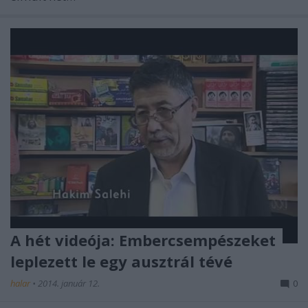
A hét videója: Embercsempészeket
leplezett le egy ausztrál tévé
halar
•
2014. január 12.
0