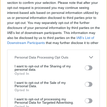
section to confirm your selection. Please note that after your
Hídpénz a Lánchídon
opt-out request is processed you may continue seeing
interest-based ads based on personal information utilized by
D. Kovács Ildikó
•
2014. január 18.
20
us or personal information disclosed to third parties prior to
your opt-out. You may separately opt-out of the further
Bár a reformkor már rég elmúlt, néhány évvel ezelőtt
disclosure of your personal information by third parties on the
még mindig kellett „hídpénzt” fizetni a rendőröknek,
IAB’s list of downstream participants. This information may
a városban pedig olyan fogorvosok dolgoztak, akik
also be disclosed by us to third parties on the
IAB’s List of
szándékosan teszik tönkre az emberek fogait. A
Downstream Participants
that may further disclose it to other
vámosok a külföldről behozott autóhoz készpénzzel
third parties.
kiváltható, sehol…
Please note that this website/app uses one or more Google
Personal Data Processing Opt Outs
services and may gather and store information including but
Még a nemzetbiztonság sem
not limited to your visit or usage behaviour. You may click to
I want to opt-out of the Sharing of my
personal data.
titkolózhat saját belátása szerint
grant or deny consent to Google and its third-party tags to
Opted In
use your data for below specified purposes in below Google
sepsitibor
•
2014. január 17.
27
consent section.
I want to opt-out of the Sale of my
Personal Data.
Opted In
Az Alkotmánybíróság friss határozata kiterjesztette
az adatigényléssel kapcsolatos eljárási garanciákat
I want to opt-out of processing my
a nemzetbiztonsági szolgálatokra. A döntés szerint a
Personal Data for Targeted Advertising.
Opted In