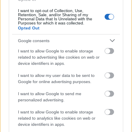
szolgálatok főigazgatói a náluk lévő adatokról szóló
tájékoztatást csak akkor tagadhatják meg, ha a
I want to opt-out of Collection, Use,
védett érdek…
Retention, Sale, and/or Sharing of my
Personal Data that Is Unrelated with the
Purposes for which it was collected.
Opted Out
A nagyokkal nyeri a
közbeszerzéseket a CET kivitelezője
Google consents
D. Kovács Ildikó
•
2014. január 16.
3
I want to allow Google to enable storage
related to advertising like cookies on web or
device identifiers in apps.
Az utóbbi időben több közbeszerzésen is a
Közgéppel vagy a Swietelskyvel nyertes West
I want to allow my user data to be sent to
Hungária Bau nem újonc az építőiparban, de nevét
Google for online advertising purposes.
ritkán hallani. Tulajdonosa, Paár Attila ott van a
leggazdagabb magyarok között, jó kapcsolatokat
I want to allow Google to send me
ápol a Fidesszel, és a sportélet sem…
personalized advertising.
Kazincbarcika titkolja a buszvárós
I want to allow Google to enable storage
related to analytics like cookies on web or
szerződést
device identifiers in apps.
ErdélyiK
•
2014. január 14.
21