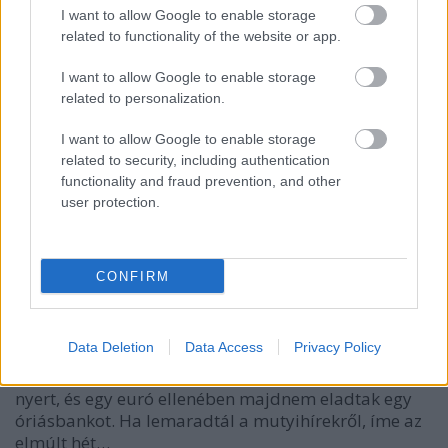
I want to allow Google to enable storage
related to functionality of the website or app.
Kazincbarcika kedvenc építőipari cége, a Serol-Bau
Kft. 2010-ben megbízást kapott a várostól 6 darab
I want to allow Google to enable storage
buszváró kivitelezésére 27,5 millió forintért. Az
related to personalization.
egyenként 4,5 millióba kerülő építményekben le
lehet ugyan ülni, de széltől, esőtől egyáltalán nem
I want to allow Google to enable storage
védik a buszra…
related to security, including authentication
functionality and fraud prevention, and other
user protection.
Heti Mutyimondó: lesz-e Lázár János
Fácánkert?
CONFIRM
mutyimondo
•
2014. január 13.
11
Elkezdődött az új év, az első hét máris számos leget
Data Deletion
Data Access
Privacy Policy
produkált: volt itt egy 913 fácán életét kioltó
luxusvadászat, a Közgép több mint 300 milliárdot
nyert, és egy euró ellenében majdnem eladtak egy
óriásbankot. Ha lemaradtál a mutyihírekről, íme az
elmúlt hét…