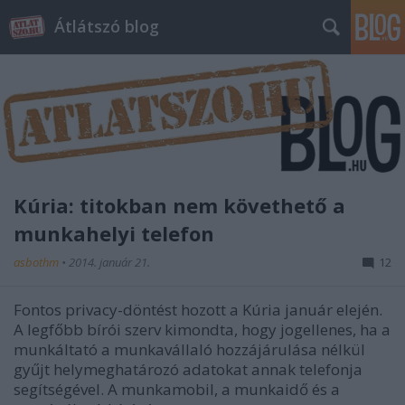
Átlátszó blog
Kúria: titokban nem követhető a
munkahelyi telefon
asbothm
•
2014. január 21.
12
Fontos privacy-döntést hozott a Kúria január elején.
A legfőbb bírói szerv kimondta, hogy jogellenes, ha a
munkáltató a munkavállaló hozzájárulása nélkül
gyűjt helymeghatározó adatokat annak telefonja
segítségével. A munkamobil, a munkaidő és a