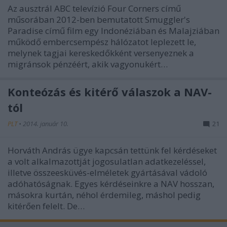
Az ausztrál ABC televízió Four Corners című
műsorában 2012-ben bemutatott Smuggler's
Paradise című film egy Indonéziában és Malajziában
működő embercsempész hálózatot leplezett le,
melynek tagjai kereskedőkként versenyeznek a
migránsok pénzéért, akik vagyonukért…
Konteózás és kitérő válaszok a NAV-
tól
PLT
•
2014. január 10.
21
Horváth András ügye kapcsán tettünk fel kérdéseket
a volt alkalmazottját jogosulatlan adatkezeléssel,
illetve összeesküvés-elméletek gyártásával vádoló
adóhatóságnak. Egyes kérdéseinkre a NAV hosszan,
másokra kurtán, néhol érdemileg, máshol pedig
kitérően felelt. De…