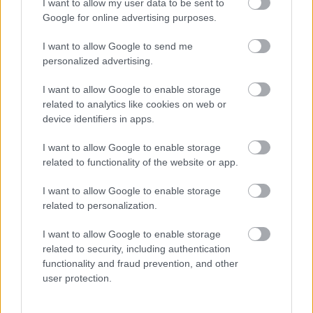
I want to allow my user data to be sent to
Fideszes érdekcsoportok harca a
Google for online advertising purposes.
közoktatási szoftverek piacán
I want to allow Google to send me
personalized advertising.
I want to allow Google to enable storage
Elindul a kelet-európai börtönprojekt
related to analytics like cookies on web or
device identifiers in apps.
I want to allow Google to enable storage
A hét videója: Így lehet átszökni a
related to functionality of the website or app.
Balkánon
I want to allow Google to enable storage
related to personalization.
I want to allow Google to enable storage
related to security, including authentication
blog.hu
facebook
functionality and fraud prevention, and other
user protection.
Szólj hozzá!