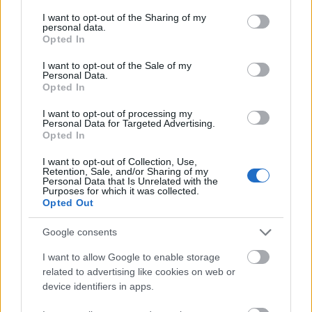
services and may gather and store information including but
not limited to your visit or usage behaviour. You may click to
I want to opt-out of the Sharing of my
personal data.
grant or deny consent to Google and its third-party tags to
Opted In
use your data for below specified purposes in below Google
consent section.
Címkék:
költözés
I want to opt-out of the Sale of my
Personal Data.
Opted In
I want to opt-out of processing my
Personal Data for Targeted Advertising.
Opted In
Ajánlott bejegyzések:
I want to opt-out of Collection, Use,
Retention, Sale, and/or Sharing of my
Personal Data that Is Unrelated with the
Te miért adsz borravalót?
Purposes for which it was collected.
Opted Out
Google consents
I want to allow Google to enable storage
Az ukrán jobbik se jobb a miénknél
related to advertising like cookies on web or
device identifiers in apps.