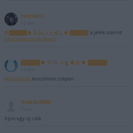
mizrolist
12 éve
@▓▓▓▓▓☻ ©╞╕ چ ذ җ € η ☻ ▓▓▓▓▓
: a jelek szerint
blog.atlatszo.hu/feed/
▓▓▓▓▓☻ ©╞╕ چ ذ җ € η ☻ ▓▓▓▓▓
12 éve
@mizrolist
: köszönöm szépen
András9090
7 éve
Írjon egy új cikk