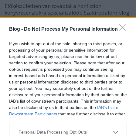
Előkészületben van továbbá a nonfiction
könyvrecenziókra specializálódó Szakirodalom blog,
és kitartó építkezéssel további saját ötletek is önálló
blogként manifesztálódnak majd a közeljövőben.
Blog -
Do Not Process My Personal Information
Ezen felül meghívásos alapon olyan blogokat
szeretnénk a lapcsaládba integrálni, amelyek az
If you wish to opt-out of the sale, sharing to third parties, or
Átlátszó tartalmi profiljába illenek, és máshol már
processing of your personal or sensitive information for
bizonyítottak.
targeted advertising by us, please use the below opt-out
section to confirm your selection. Please note that after your
Reményeink szerint akár 15-20 önálló arculattal bíró
opt-out request is processed you may continue seeing
blogra is bővülhet az átlátszós blogportfolió az év
interest-based ads based on personal information utilized by
végéig. A
Pioneers.hu
által kifejlesztett új külalak
us or personal information disclosed to third parties prior to
pedig bármilyen platformon ideális felhasználói
your opt-out. You may separately opt-out of the further
élményt nyújt a kedves olvasóknak. A háttérben
disclosure of your personal information by third parties on the
maradt és elhallgatott történésekről
itt lehet
IAB’s list of downstream participants. This information may
szavazni
.
also be disclosed by us to third parties on the
IAB’s List of
Downstream Participants
that may further disclose it to other
Az Átlátszó blog a továbbiakban itt a blog.hu-n már
third parties.
nem frissül, a folytatást
itt lehet elérni.
Please note that this website/app uses one or more Google
Personal Data Processing Opt Outs