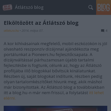
Átlátszó blog
Elköltözött az Átlátszó blog
atlatszo.hu
•
2014. május 07.
4
A kor kihívásainak megfelelő, mobil eszközökön is jól
olvasható reszponzív dizájnnal ajándékozta meg
portálunkat a Pioneers.hu fejlesztőcsapata. A
dizájnváltással párhuzamosan újabb tartalmi
fejlesztésbe is fogtunk, célunk az, hogy az Átlátszó
profiljába illő blogokkal bővítsük kínálatunkat.
Részben új, saját blogokat indítunk, részben pedig
olyan tartalomkészítőket hívunk meg, akik máshol
már bizonyítottak. Az Átlátszó blog a továbbiakban
itt a blog.hu-n már nem frissül, a folytatást
itt lehet
elérni.