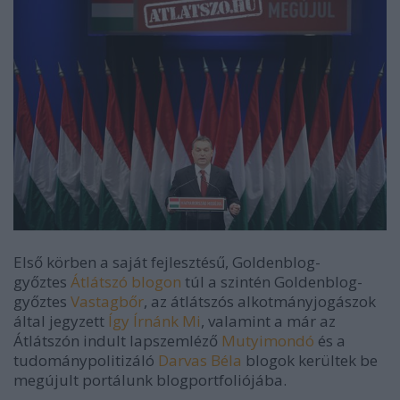
Első körben a saját fejlesztésű, Goldenblog-
győztes
Átlátszó blogon
túl a szintén Goldenblog-
győztes
Vastagbőr
, az átlátszós alkotmányjogászok
által jegyzett
Így Írnánk Mi
, valamint a már az
Átlátszón indult lapszemléző
Mutyimondó
és a
tudománypolitizáló
Darvas Béla
blogok kerültek be
megújult portálunk blogportfoliójába.