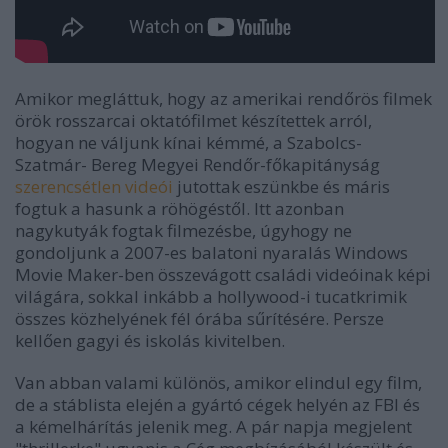
Amikor megláttuk, hogy az amerikai rendőrös filmek
örök rosszarcai oktatófilmet készítettek arról,
hogyan ne váljunk kínai kémmé, a Szabolcs-
Szatmár- Bereg Megyei Rendőr-főkapitányság
szerencsétlen videói
jutottak eszünkbe és máris
fogtuk a hasunk a röhögéstől. Itt azonban
nagykutyák fogtak filmezésbe, úgyhogy ne
gondoljunk a 2007-es balatoni nyaralás Windows
Movie Maker-ben összevágott családi videóinak képi
világára, sokkal inkább a hollywood-i tucatkrimik
összes közhelyének fél órába sűrítésére. Persze
kellően gagyi és iskolás kivitelben.
Van abban valami különös, amikor elindul egy film,
de a stáblista elején a gyártó cégek helyén az FBI és
a kémelhárítás jelenik meg. A pár napja megjelent