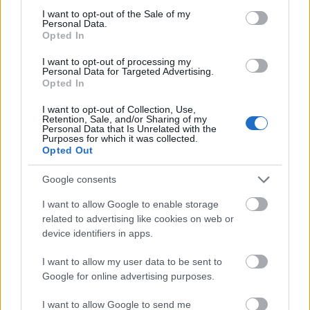
Vagyis: legyünk óvatosak, ne legyünk kémek és
consent section.
I want to opt-out of the Sale of my
ne hagyjuk, hogy kémkedésre használjanak.
Personal Data.
Értem?
Opted In
Azt egyébként nehéz megmondani, mennyire
I want to opt-out of processing my
Personal Data for Targeted Advertising.
megalapozottak az amerikai hatóságok fenti
Opted In
történetben is feldolgozott félelmei. Tavaly
nagyjából 280 000 amerikai diák tanult Kínában,
I want to opt-out of Collection, Use,
Retention, Sale, and/or Sharing of my
egy 2011-es AP riport szerint az azt megelőző 3
Personal Data that Is Unrelated with the
évben 57 embert gyanúsítottak meg minősített
Purposes for which it was collected.
Opted Out
információk, üzleti vagy technikai titkok
átjátszásával a szóban forgó konkurens
Google consents
nagyhatalom irányába. Mindenesetre a hatóságok
szeretik a politikai mellett a nagy mértékű ipari
I want to allow Google to enable storage
kémkedéssel magyarázni a kínai gazdasági
related to advertising like cookies on web or
növekedést.
device identifiers in apps.
A Game of Pawns című filmet egyébként az IMDB
I want to allow my user data to be sent to
filmes adatbázis által sem nagyon jegyzett Tom
Google for online advertising purposes.
Feliu rendezte és egy Rocket Media Group nevű cég
gyártotta, akiket az FBI már nem először bízott meg
I want to allow Google to send me