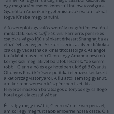
"thrillerke" ugyanis a Cég megbízásából készült és
egy megtörtént eseten keresztül inti óvatosságra a
Gyanútlan Amerikai Egyetemistát, aki valami oknál
fogva Kínába megy tanulni.
A főszereplőt egy valós személy megtörtént esetéről
mintázták.
Glenn Duffie Shriver
karrierre, pénzre és
csajokra vágyó ifjú titánként érkezett Shanghajba az
előző évtized végén. A sztori szerint az ilyen diákokra
csak úgy vadásznak a kínai titkosszolgák. Az angol
tanárként maszekoló Glenn-t egy Amanda nevű nő
környékezi meg, akivel barátok lesznek, "de semmi
több". Glenn a nő és egy hotelben üldögélő Gyanús
Öltönyös Kínai kérésére politikai elemzéseket készít
a két ország viszonyáról. A fiú attól sem fog gyanút,
amikor rendszeresen készpénzben fizeti ki a
tenyérbemászóan barátságos öltönyös egy csillogó
hotel egyik lakosztályában.
És ez így megy tovább, Glenn már tele van pénzzel,
amikor egy még furcsább emberrel hozzá össze. Ő a