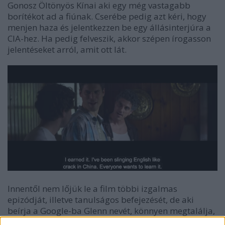
Gonosz Öltönyös Kínai aki egy még vastagabb
borítékot ad a fiúnak. Cserébe pedig azt kéri, hogy
menjen haza és jelentkezzen be egy állásinterjúra a
CIA-hez. Ha pedig felveszik, akkor szépen írogasson
jelentéseket arról, amit ott lát.
Innentől nem lőjük le a film többi izgalmas
epizódját, illetve tanulságos befejezését, de aki
beírja a Google-ba Glenn nevét, könnyen megtalálja,
hogy szegény butuska fiúnak idén jár le