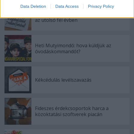
Data Deletion
Data Access
Privacy Policy
Hétmilliárdot költöttek a minisztériumok
az utolsó fél évben
Heti Mutyimondó: hova küldjük az
óvodáskommandót?
Kékcédulás levélszavazás
Fideszes érdekcsoportok harca a
közoktatási szoftverek piacán