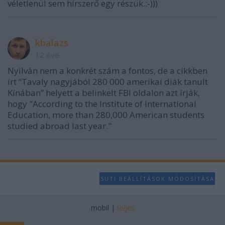
véletlenül sem hírszerő egy részük.:-)))
kbalazs
12 éve
Nyilván nem a konkrét szám a fontos, de a cikkben
írt “Tavaly nagyjából 280 000 amerikai diák tanult
Kínában” helyett a belinkelt FBI oldalon azt írják,
hogy "According to the Institute of International
Education, more than 280,000 American students
studied abroad last year."
SÜTI BEÁLLÍTÁSOK MÓDOSÍTÁSA
mobil
|
teljes