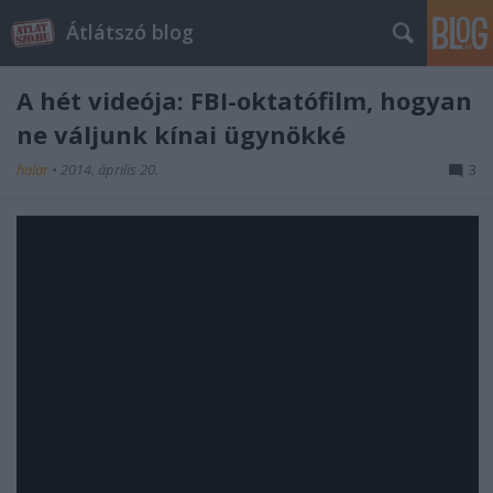
Átlátszó blog
A hét videója: FBI-oktatófilm, hogyan
ne váljunk kínai ügynökké
halar
•
2014. április 20.
3