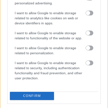
hasonlóan magasröptű művek készítésével. A
personalized advertising.
forgatás során senki nem volt veszélyben, a
I want to allow Google to enable storage
shanghaji jeleneteket Washington kínai negyedében
related to analytics like cookies on web or
vették fel.
device identifiers in apps.
I want to allow Google to enable storage
related to functionality of the website or app.
I want to allow Google to enable storage
related to personalization.
I want to allow Google to enable storage
A
Motherboard
nyomán.
related to security, including authentication
functionality and fraud prevention, and other
user protection.
CONFIRM
Ajánlott bejegyzések: