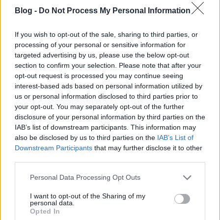
kémkedésért kiszabott 4 éves börtönbüntetése az
Blog -
Do Not Process My Personal Information
USA-ban.
If you wish to opt-out of the sale, sharing to third parties, or
Az FBI a projekt keretében nem csak ezt a filmet
processing of your personal or sensitive information for
készítette el,
indítottak egy oldalt is
, ahol
targeted advertising by us, please use the below opt-out
megismerkedhetünk az igazi Glennel, valamint
section to confirm your selection. Please note that after your
pontokba szedve leírják a
Tanulságot Amire Sosem
opt-out request is processed you may continue seeing
Gondoltál Volna
:
interest-based ads based on personal information utilized by
us or personal information disclosed to third parties prior to
- Gyanakodjunk, ha hihetetlenül jó ajánlatokkal
your opt-out. You may separately opt-out of the further
bombáznak idegenek
disclosure of your personal information by third parties on the
- Ne menjünk bele hivatalos adatok
IAB’s list of downstream participants. This information may
kiszolgáltatásába, még akkor se ha fizetnek érte
also be disclosed by us to third parties on the
IAB’s List of
- Ne adjunk ki magunkról túl sok infót idegeneknek
Downstream Participants
that may further disclose it to other
- Ne is barátkozzunk gyanús idegenekkel, főleg ha
third parties.
azok diktatúráknak vagy bűnszervezeteknek
Please note that this website/app uses one or more Google
dolgoznak
Personal Data Processing Opt Outs
services and may gather and store information including but
- Tessék szépen kitölteni az adóbevallást, ne
not limited to your visit or usage behaviour. You may click to
I want to opt-out of the Sharing of my
feketézzünk, mert az rossz dolog
personal data.
grant or deny consent to Google and its third-party tags to
Opted In
use your data for below specified purposes in below Google