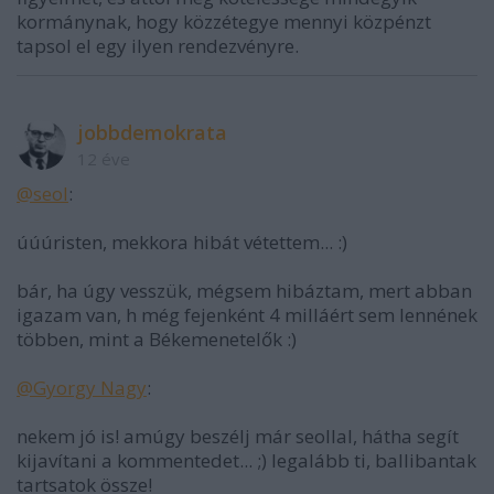
kormánynak, hogy közzétegye mennyi közpénzt
tapsol el egy ilyen rendezvényre.
jobbdemokrata
12 éve
@seol
:
úúúristen, mekkora hibát vétettem... :)
bár, ha úgy vesszük, mégsem hibáztam, mert abban
igazam van, h még fejenként 4 milláért sem lennének
többen, mint a Békemenetelők :)
@Gyorgy Nagy
:
nekem jó is! amúgy beszélj már seollal, hátha segít
kijavítani a kommentedet... ;) legalább ti, ballibantak
tartsatok össze!