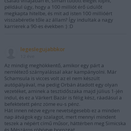
család villájában él, simán tudott eleget lopni,
például úgy, hogy a 100 milliót érő üdülőt
megkapta hitelbe, és mit ad isten 100 millióért
visszabéretle tőle az állam? Így indultak a nagy
karrierek a 90-es években :) :D
legeslegujabbkor
12 éve
Az mindig meghökkentő, amikor egy párt a
nemlétező szárnyalással akar kampányolni. Már
Schamsula is vicces volt az el nem készült
autópályával, ma pedig Orbán átadott egy olyan
vezetéket, aminek a tesztidőszaka majd július 1-jén
indul, és ez a Várkert Bazár is félig kész, ráadásul a
befektetett pénz zöme eu-s pénz.
Hát innen nézve egyre nevetségesebb ez a minden
nap átvágok egy szalagot, mert mennyi mindent
teszek a népért című műsor, háttérben meg Simicska
és Mészáros röhögve borozgat.