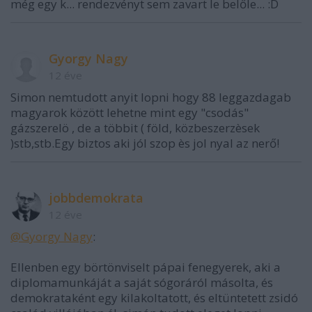
még egy k... rendezvényt sem zavart le belőle... :D
Gyorgy Nagy
12 éve
Simon nemtudott anyit lopni hogy 88 leggazdagab
magyarok között lehetne mint egy "csodás"
gázszerelö , de a többit ( föld, közbeszerzèsek
)stb,stb.Egy biztos aki jól szop ès jol nyal az nerő!
jobbdemokrata
12 éve
@Gyorgy Nagy
:
Ellenben egy börtönviselt pápai fenegyerek, aki a
diplomamunkáját a saját sógoráról másolta, és
demokrataként egy kilakoltatott, és eltüntetett zsidó