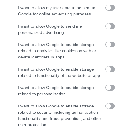
@Gyorgy Nagy
: jajaja...2500 a Békemenetelőknek,
I want to allow my user data to be sent to
persze...És azt hallottad, hogy a ballibek 4000e-t
Google for online advertising purposes.
fizetnek, és még így is kevesebben lesznek? Ráadásul
megzsarolják azokat, akik nem mennek az Opera elé,
I want to allow Google to send me
azzal, hogy ezentúl őket is nácinak és fasisztának
personalized advertising.
titulálják? :D
I want to allow Google to enable storage
related to analytics like cookies on web or
device identifiers in apps.
seol
12 éve
I want to allow Google to enable storage
@jobbdemokrata
:
related to functionality of the website or app.
I want to allow Google to enable storage
Négymilliót összesen? Vagy fejenként? Vagy csak a
related to personalization.
számokkal akadnak problémáid?
I want to allow Google to enable storage
related to security, including authentication
Gyorgy Nagy
functionality and fraud prevention, and other
user protection.
12 éve