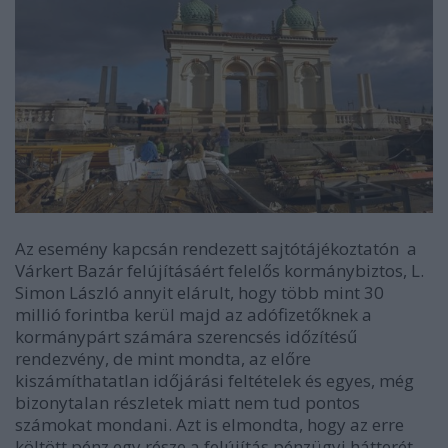
Az esemény kapcsán rendezett sajtótájékoztatón a
Várkert Bazár felújításáért felelős kormánybiztos, L.
Simon László annyit elárult, hogy több mint 30
millió forintba kerül majd az adófizetőknek a
kormánypárt számára szerencsés időzítésű
rendezvény, de mint mondta, az előre
kiszámíthatatlan időjárási feltételek és egyes, még
bizonytalan részletek miatt nem tud pontos
számokat mondani. Azt is elmondta, hogy az erre
költött pénz egy része a felújítás pénzügyi hátterét