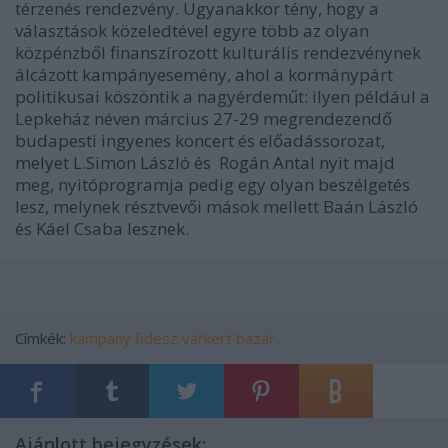
térzenés rendezvény. Ugyanakkor tény, hogy a
választások közeledtével egyre több az olyan
közpénzből finanszírozott kulturális rendezvénynek
álcázott kampányesemény, ahol a kormánypárt
politikusai köszöntik a nagyérdeműt: ilyen például a
Lepkeház néven március 27-29 megrendezendő
budapesti ingyenes koncert és előadássorozat,
melyet L.Simon László és Rogán Antal nyit majd
meg, nyitóprogramja pedig egy olyan beszélgetés
lesz, melynek résztvevői mások mellett Baán László
és Káel Csaba lesznek.
Címkék:
kampány
fidesz
várkert bazár
Ajánlott bejegyzések: