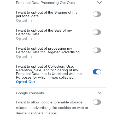
Please note that this website/app uses one or more Google
Personal Data Processing Opt Outs
De az MSZP se lustult:
services and may gather and store information including but
not limited to your visit or usage behaviour. You may click to
I want to opt-out of the Sharing of my
Az legújabb lebukott diplomacsaló a Simon nevü
personal data.
grant or deny consent to Google and its third-party tags to
Opted In
bünöző helyett indított Kunhalmi Ágnes elvtársnő.
use your data for below specified purposes in below Google
consent section.
I want to opt-out of the Sale of my
Hajráemeszpé!
Personal Data.
Opted In
I want to opt-out of processing my
Personal Data for Targeted Advertising.
Gyorgy Nagy
Opted In
12 éve
I want to opt-out of Collection, Use,
Mi az.A CÖF nek elfogyott a pénze hogy EU -s
Retention, Sale, and/or Sharing of my
pénzböl kampányolnak? Ja szombaton a
Personal Data that Is Unrelated with the
Purposes for which it was collected.
békemeneteseknek ki kell fizetni a felvonulásra a
Opted Out
2500 ft .
Google consents
I want to allow Google to enable storage
jobbdemokrata
related to advertising like cookies on web or
12 éve
device identifiers in apps.