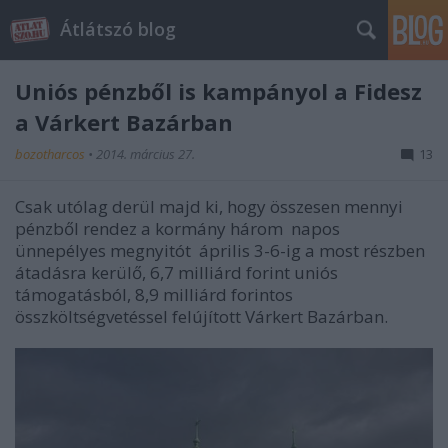
Átlátszó blog
Uniós pénzből is kampányol a Fidesz
a Várkert Bazárban
bozotharcos
•
2014. március 27.
13
Csak utólag derül majd ki, hogy összesen mennyi
pénzből rendez a kormány három napos
ünnepélyes megnyitót április 3-6-ig a most részben
átadásra kerülő, 6,7 milliárd forint uniós
támogatásból, 8,9 milliárd forintos
összköltségvetéssel felújított Várkert Bazárban.