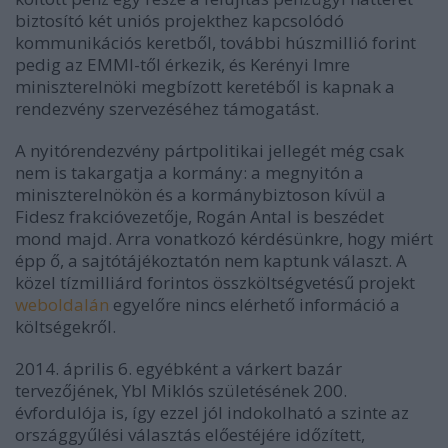
biztosító két uniós projekthez kapcsolódó
kommunikációs keretből, további húszmillió forint
pedig az EMMI-től érkezik, és Kerényi Imre
miniszterelnöki megbízott keretéből is kapnak a
rendezvény szervezéséhez támogatást.
A nyitórendezvény pártpolitikai jellegét még csak
nem is takargatja a kormány: a megnyitón a
miniszterelnökön és a kormánybiztoson kívül a
Fidesz frakcióvezetője, Rogán Antal is beszédet
mond majd. Arra vonatkozó kérdésünkre, hogy miért
épp ő, a sajtótájékoztatón nem kaptunk választ. A
közel tízmilliárd forintos összköltségvetésű projekt
weboldalán
egyelőre nincs elérhető információ a
költségekről.
2014. április 6. egyébként a várkert bazár
tervezőjének, Ybl Miklós születésének 200.
évfordulója is, így ezzel jól indokolható a szinte az
országgyűlési választás előestéjére időzített,