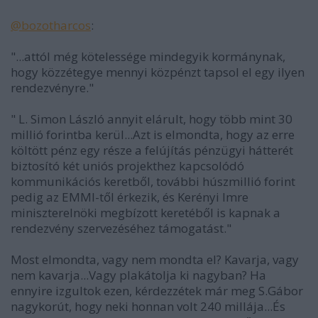
@bozotharcos
:
"...attól még kötelessége mindegyik kormánynak,
hogy közzétegye mennyi közpénzt tapsol el egy ilyen
rendezvényre."
" L. Simon László annyit elárult, hogy több mint 30
millió forintba kerül...Azt is elmondta, hogy az erre
költött pénz egy része a felújítás pénzügyi hátterét
biztosító két uniós projekthez kapcsolódó
kommunikációs keretből, további húszmillió forint
pedig az EMMI-től érkezik, és Kerényi Imre
miniszterelnöki megbízott keretéből is kapnak a
rendezvény szervezéséhez támogatást."
Most elmondta, vagy nem mondta el? Kavarja, vagy
nem kavarja...Vagy plakátolja ki nagyban? Ha
ennyire izgultok ezen, kérdezzétek már meg S.Gábor
nagykorút, hogy neki honnan volt 240 millája...És