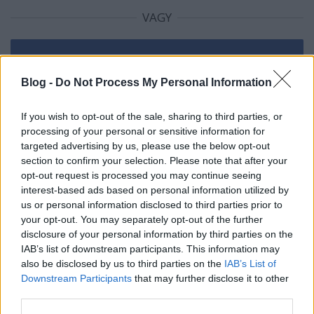
VAGY
Blog -
Do Not Process My Personal Information
Online Távmunkás
If you wish to opt-out of the sale, sharing to third parties, or
12 éve
processing of your personal or sensitive information for
targeted advertising by us, please use the below opt-out
Egy valamit becsülök a sok pénzlenyúlós,
section to confirm your selection. Please note that after your
kampányra időzített építkezés-átadásban: időre
opt-out request is processed you may continue seeing
elkészült a legtöbb.
interest-based ads based on personal information utilized by
us or personal information disclosed to third parties prior to
your opt-out. You may separately opt-out of the further
disclosure of your personal information by third parties on the
MSZP Afrika Korps
IAB’s list of downstream participants. This information may
12 éve
also be disclosed by us to third parties on the
IAB’s List of
Nagyszerü! A Miniszterelnök Úr ismét szerzett pár
Downstream Participants
that may further disclose it to other
ezer szavazatot.
third parties.