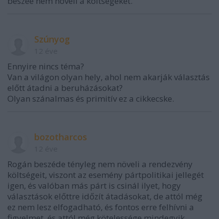
beszée nem növeli a költségeket.
Szúnyog
12 éve
Ennyire nincs téma?
Van a világon olyan hely, ahol nem akarják választás
előtt átadni a beruházásokat?
Olyan szánalmas és primitív ez a cikkecske.
bozotharcos
12 éve
Rogán beszéde tényleg nem növeli a rendezvény
költségeit, viszont az esemény pártpolitikai jellegét
igen, és valóban más párt is csinál ilyet, hogy
választások előttre időzít átadásokat, de attól még
ez nem lesz elfogadható, és fontos erre felhívni a
figyelmet, és attól még kötelessége mindegyik