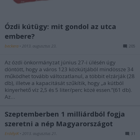
Ózdi kútügy: mit gondol az utca
embere?
beckera
•
2013. augusztus 23.
205
Az ózdi önkormányzat június 27-i ülésén úgy
döntött, hogy a város 123 közkútjából mindössze 34
működhet tovább változatlanul, a többit elzárják (28
db), illetve a kapacitását szűkítik, hogy „a kútból
kinyerhető víz 2,5 és 5 liter/perc közé essen.”(61 db).
Az…
Szeptemberben 1 milliárdból fogja
szeretni a nép Magyarországot
ErdélyiK
•
2013. augusztus 21.
31