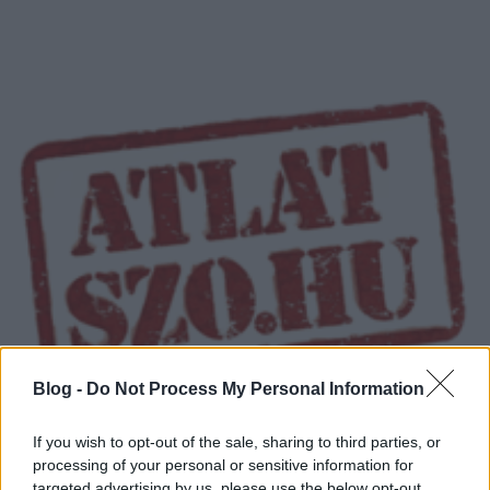
Blog -
Do Not Process My Personal Information
If you wish to opt-out of the sale, sharing to third parties, or
NAIH: Az MSZP nem vigyázott a
processing of your personal or sensitive information for
targeted advertising by us, please use the below opt-out