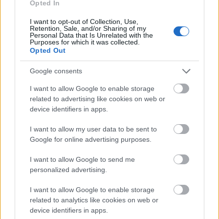
Opted In
érhetik el, jelszóval, így a közpénznek minősülő
társasági adókedvezmény…
I want to opt-out of Collection, Use,
Retention, Sale, and/or Sharing of my
Personal Data that Is Unrelated with the
Heti Mutyimondó: Gyurcsány
Purposes for which it was collected.
Opted Out
tornacipője és a plázacicák
Google consents
mutyimondo
•
2013. augusztus 26.
33
I want to allow Google to enable storage
Kósa Lajos fülének kedves a buziemeszpézés,
related to advertising like cookies on web or
device identifiers in apps.
Gyurcsány tornacipőben flangál a bíróság előtt,
Andy Vajna felesége pedig plázacica-szerepet kap
I want to allow my user data to be sent to
egy új magyar vígjátékban. Mong Attila lapszemléje.
Google for online advertising purposes.
Magyarországon vannak dolgok, amelyek
egyértelműen a kultúra részei,…
I want to allow Google to send me
personalized advertising.
I want to allow Google to enable storage
related to analytics like cookies on web or
device identifiers in apps.