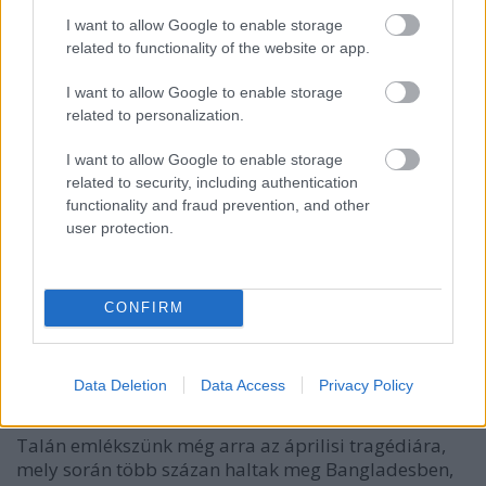
I want to allow Google to enable storage
related to functionality of the website or app.
I want to allow Google to enable storage
related to personalization.
I want to allow Google to enable storage
related to security, including authentication
functionality and fraud prevention, and other
user protection.
CONFIRM
A hét videója: A divatőrület áldozatai
Data Deletion
Data Access
Privacy Policy
halar
•
2013. augusztus 24.
12
Talán emlékszünk még arra az áprilisi tragédiára,
mely során több százan haltak meg Bangladesben,