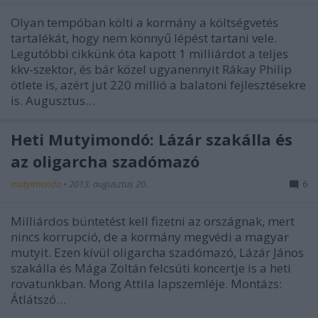
Olyan tempóban költi a kormány a költségvetés
tartalékát, hogy nem könnyű lépést tartani vele.
Legutóbbi cikkünk óta kapott 1 milliárdot a teljes
kkv-szektor, és bár közel ugyanennyit Rákay Philip
ötlete is, azért jut 220 millió a balatoni fejlesztésekre
is. Augusztus…
Heti Mutyimondó: Lázár szakálla és
az oligarcha szadómazó
mutyimondo
•
2013. augusztus 20.
6
Milliárdos büntetést kell fizetni az országnak, mert
nincs korrupció, de a kormány megvédi a magyar
mutyit. Ezen kívül oligarcha szadómazó, Lázár János
szakálla és Mága Zoltán felcsúti koncertje is a heti
rovatunkban. Mong Attila lapszemléje. Montázs:
Átlátszó…