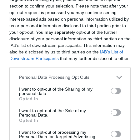
kommunisták adataira
section to confirm your selection. Please note that after your
halar
•
2013. augusztus 28.
2
opt-out request is processed you may continue seeing
interest-based ads based on personal information utilized by
us or personal information disclosed to third parties prior to
Idén február elején több tízezer, korábbi MSZMP tag
your opt-out. You may separately opt-out of the further
neveit, személyes adatait és pártkongresszusokra
disclosure of your personal information by third parties on the
készült statisztikai összesítéseket tartalmazó
IAB’s list of downstream participants. This information may
mikrofilmeket találtunk az MSZP II. János Pál pápa
also be disclosed by us to third parties on the
IAB’s List of
téri volt székházában. A romos épületbe télen
Downstream Participants
that may further disclose it to other
hajléktalanok költöztek…
third parties.
Please note that this website/app uses one or more Google
Personal Data Processing Opt Outs
Átlátható állam: elrejtették a tao-
services and may gather and store information including but
pénzeket
not limited to your visit or usage behaviour. You may click to
I want to opt-out of the Sharing of my
personal data.
grant or deny consent to Google and its third-party tags to
Opted In
D. Kovács Ildikó
•
2013. augusztus 27.
10
use your data for below specified purposes in below Google
consent section.
I want to opt-out of the Sale of my
Personal Data.
Az MLSZ honlapján eddig bárki megnézhette, hogy
Opted In
melyik labdarúgócsapat mennyi pénzt kapott a
cégeknek nyújtott társasági adókedvezményből.
I want to opt-out of processing my
Most viszont az adatbázist csak az érintett felek
Personal Data for Targeted Advertising.