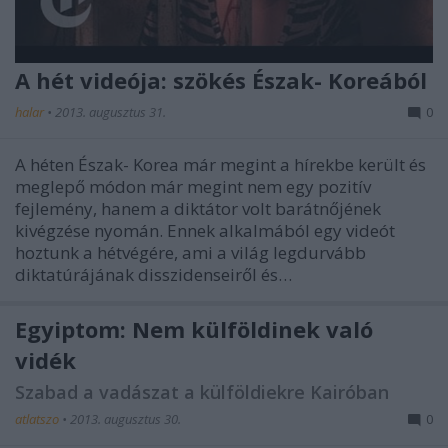
A hét videója: szökés Észak- Koreából
halar
•
2013. augusztus 31.
0
A héten Észak- Korea már megint a hírekbe került és
meglepő módon már megint nem egy pozitív
fejlemény, hanem a diktátor volt barátnőjének
kivégzése nyomán. Ennek alkalmából egy videót
hoztunk a hétvégére, ami a világ legdurvább
diktatúrájának disszidenseiről és…
Egyiptom: Nem külföldinek való
vidék
Szabad a vadászat a külföldiekre Kairóban
atlatszo
•
2013. augusztus 30.
0