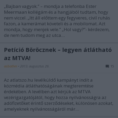
„Bajban vagyok.” – mondja a telefonba Ester
Meermaan kollégám és a hangjából tudtam, hogy
nem viccel. „Itt áll előttem egy fegyveres, civil ruhás
fazon, a kamerámat követeli és a mobilomat. Azt
mondja, hogy menjek vele.” „Hol vagy?”- kérdezem,
de nem tudom meg az utca…
Petíció Böröcznek – legyen átlátható
az MTVA!
asbothm
•
2013. augusztus 29.
15
Az atlatszo.hu levélküldő kampányt indít a
közmédia átláthatóságának megteremtése
érdekében. A levélben azt kérjük az MTVA
vezérigazgatójától, hogy hozza nyilvánosságra az
adófizetőket érintő szerződéseket, különösen azokat,
amelyeknek nyilvánosságáról már…