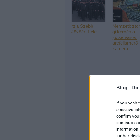
Itt a Szebb
Nemzetbizto
Jövőért-ítélet
gi kérdés a
józsefvárosi
arcfelismerő
kamera
Blog -
Do 
If you wish 
sensitive in
confirm you
continue se
information 
further disc