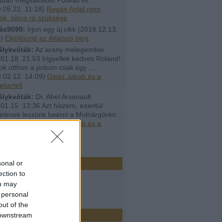
.05.22. 11:18
)
Rogán Antal nem
ik, nincs rá szüksége
ás9090:
Írjon egy új cikk
(
2018.12.13.
8
)
Elköltözött az Átlátszó blog
álykvóták:
Az arany melegember
01.18. 21:53 Irigyellek kedves Roland!
ok otthon a polcon csak úgy ...
.02.12. 14:09
)
Gipsz Jakab és a
ekartell
álykvóták:
Dr. Abel Arsenault
01.15. 13:36 Azt hiszem, ezentúl
elenek leszünk beérni a Molnárgörén...
.02.12. 14:08
)
Gipsz Jakab és a
ekartell
ó 20
r
sonal or
ection to
ou may
 personal
out of the
k
 downstream