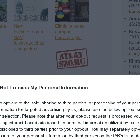
(
2019
bűnöz
Andr
16:2
nsá
Nem
Elindul a kelet-
Kirst
nyilatkoznak a
európai
2018.
NAV
börtönprojekt
Nálat
felsővezetői az
(
2018
áfaügyekről
dinny
Kirst
2018.
kényt
(
2018
A hét videója:
dinny
Így lehet
Not Process My Personal Information
Utols
átszökni a
Balkánon
Ténytá
to opt-out of the sale, sharing to third parties, or processing of your per
formation for targeted advertising by us, please use the below opt-out s
r selection. Please note that after your opt-out request is processed y
eing interest-based ads based on personal information utilized by us or
disclosed to third parties prior to your opt-out. You may separately opt-
Feede
losure of your personal information by third parties on the IAB’s list of