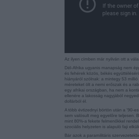
Az ilyen címben már nyilván ott a vá
Dél-Afrika ugyanis manapság nem épp
és fehérek közös, békés együttélésérő
hiányáról szólnak: a mintegy 53 milli
méreteket ölt a nemi erőszak és a r
egy afrikai országban, ha nem a konti
ellenére a lakosság nagyjából negye
dollárból él.
A több évtizednyi börtön után a '90-
sem valósult meg egyelőre teljesen. B
mint 80%-a fekete felmenőkkel rendel
szociális helyzeten is alapuló faji el
Bár azok a paramilitáris szervezetekb