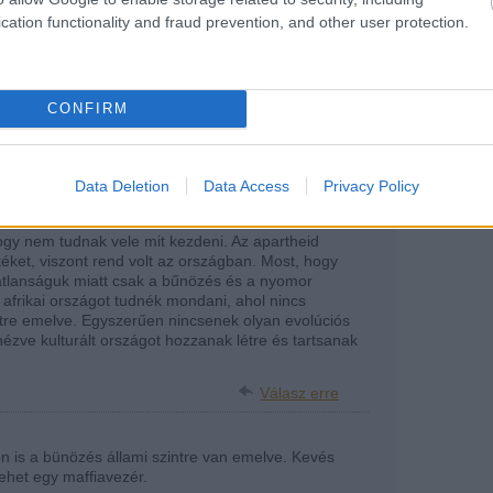
nért.
cation functionality and fraud prevention, and other user protection.
án nagyon jól tudnak működni, mint a gazdaságilag
egységes közösségek mindenütt a világon. Ugyanígy
össégekben sikeresek csak.
rosban viszont a gazdasági-társadalmi pozíció a
erődökben, a szegények meg a bádogvárosokban
CONFIRM
ét réteg etnikailag kevert, ezért ez nem fekete-fehér
Válasz erre
Data Deletion
Data Access
Privacy Policy
ogy nem tudnak vele mit kezdeni. Az apartheid
éket, viszont rend volt az országban. Most, hogy
atlanságuk miatt csak a bűnözés és a nyomor
afrikai országot tudnék mondani, ahol nincs
ntre emelve. Egyszerűen nincsenek olyan evolúciós
ézve kulturált országot hozzanak létre és tartsanak
Válasz erre
n is a bünözés állami szintre van emelve. Kevés
ehet egy maffiavezér.