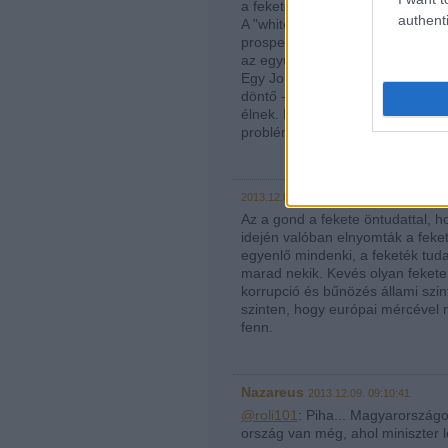
a feketéket felelőssé tenni minde
authenti
A "white only" közösségek nyilv
prosperáló és ideológiailag is 
az együttélési minták is kis köz
Egy Johannesburg-méretű nagyvá
döntő - a gazdagok belvárosi 
élnek. Rió is ilyen, de ott mindk
probléma.
2013.12.09. 09:04:20
Az a gond a fekete öntudattal, h
idején valóban elnyomták a feket
egyenlő mindenki, a feketék tud
marad nekik. Kevés olyan fekete 
korrupció és bűnözés állami szi
szinten, hogy európai mércével n
fenn.
Nazareus
2013.12.09. 09:10:41
@roli101
: Piha... Magyarországo
ország van még, ahol miniszter l