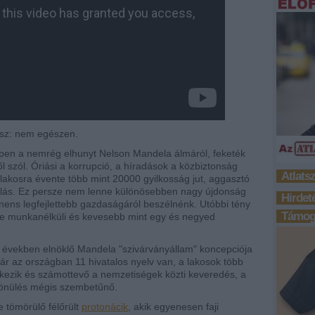
lasz: nem egészen.
en a nemrég elhunyt Nelson Mandela álmáról, feketék
l szól. Óriási a korrupció, a híradások a közbiztonság
Atlats
ó lakosra évente több mint 20000 gyilkosság jut, aggasztó
ablás. Ez persze nem lenne különösebben nagy újdonság
Hirdet
nens legfejlettebb gazdaságáról beszélnénk. Utóbbi tény
Támoga
de munkanélküli és kevesebb mint egy és negyed
es években elnöklő Mandela "szivárványállam" koncepciója
ár az országban 11 hivatalos nyelv van, a lakosok több
kezik és számottevő a nemzetiségek közti keveredés, a
különülés mégis szembetűnő.
e tömörülő félőrült
protonácik
, akik egyenesen faji