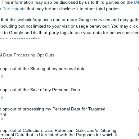
. This information may also be disclosed by us to third parties on the
IA
RSS 
Participants
that may further disclose it to other third parties.
beje
Atom
 that this website/app uses one or more Google services and may gath
beje
including but not limited to your visit or usage behaviour. You may click 
 to Google and its third-party tags to use your data for below specifi
ogle consent section.
Google
l Data Processing Opt Outs
Archí
kback/id/5679237
2014
o opt-out of the Sharing of my personal data.
2014 
In
2014
ljétek meg a búrokat!
2013.12.10. 02:14:24
2014 
tt csoport a világon, bőrszíntől függetlenül, a dél-
o opt-out of the Sale of my Personal Data.
 több órás kínzások után mészárolnak le. 100 000
2014 
In
jut, amely négyszer több, mint az egyéb
2013
to opt-out of processing my Personal Data for Targeted
2013
ing.
2013 
In
2013
rtelmében felhasználói tartalomnak minősülnek, értük a
szolgáltatás
o opt-out of Collection, Use, Retention, Sale, and/or Sharing
t nem vállal, azokat nem ellenőrzi. Kifogás esetén forduljon a blog
2013
ersonal Data that Is Unrelated with the Purposes for which it
tételekben
és az
adatvédelmi tájékoztatóban
.
lected.