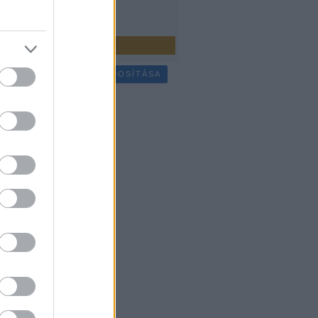
július
(
25
)
bb
...
SÜTI BEÁLLÍTÁSOK MÓDOSÍTÁSA