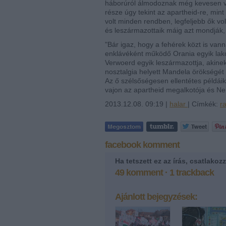
háborúról álmodoznak még kevesen v
része úgy tekint az apartheid-re, min
volt minden rendben, legfeljebb ők vo
és leszármazottaik máig azt mondják,
"Bár igaz, hogy a fehérek közt is vann
enklávéként működő Orania egyik lakója
Verwoerd egyik leszármazottja, akinek
nosztalgia helyett Mandela örökségét 
Az ő szélsőségesen ellentétes példái
vajon az apartheid megalkotója és Ne
2013.12.08. 09:19 |
halar
| Címkék:
r
facebook komment
Ha tetszett ez az írás, csatlako
49
komment
·
1
trackback
Ajánlott bejegyzések: