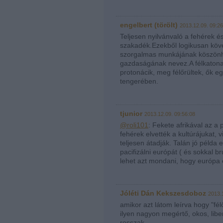
engelbert (törölt)
2013.12.09. 09:26
Teljesen nyilvánvaló a fehérek és
szakadék.Ezekből logikusan köve
szorgalmas munkájának köszönhet
gazdaságának nevez.A félkatona
protonácik, meg félőrültek, ők e
tengerében.
tjunior
2013.12.09. 09:56:08
@roli101
: Fekete afrikával az a
fehérek elvették a kultúrájukat, 
teljesen átadják. Talán jó példa 
pacifizálni európát ( és sokkal
lehet azt mondani, hogy európa e
Jóléti Dán Kekszesdoboz
2013.
amikor azt látom leírva hogy "fé
ilyen nagyon megértő, okos, liber
rosszak