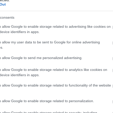
2013 
Out
Tová
Én
consents
donban, akik egy kisebb kolóniával együtt
o allow Google to enable storage related to advertising like cookies on
rikából Angliába a feketék növekvő úgynevezett
evice identifiers in apps.
egyre emelkedő bűnözés miatt.
Válasz erre
o allow my user data to be sent to Google for online advertising
s.
Dél Afrikaiak mint 50 éve,ezzel nem sokat tud
to allow Google to send me personalized advertising.
ág sem.
Válasz erre
o allow Google to enable storage related to analytics like cookies on
evice identifiers in apps.
28:30
azokkal a problémákkal küzd, mint egy csomó más,
o allow Google to enable storage related to functionality of the website
gbeli ország. Brazíliától Indián át Kínáig
a népességnövekedéssel és a városok gyors
 bűnözés. És persze a korrupt politikusok sem
o allow Google to enable storage related to personalization.
 idején faji alapon elkülönült az elit és az
itált országban nincs így - ezért most könnyen lehet
o allow Google to enable storage related to security, including