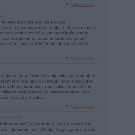
Válasz erre
:12
 feketék közti szellemi, és erkölcsi
tkezik a gazdasági is,Dél-afrika a fehérek okos és
i azt, amit a szerző a kontinens legfejlettebb
i szervezetekbe tömörülő fehérek pedig nem
gyszerűen csak a túlélésért küzdenek a feketék
Válasz erre
 probléma, hogy túl kevés ideig voltak gyarmatok. A
viszont arra már nem volt idejük, hogy a sajátjukat
erre a Római birodalom, ahol sokkal több idő volt
 brutálisabb eszközökkel) de összességében, nem
zzel rosszul járt volna.
Válasz erre
12.09. 10:32:37
lőrült protonáci", akkor tudom, hogy a szerző egy
ális fiatalember, aki jól tudja, hogy a gonosz nácik