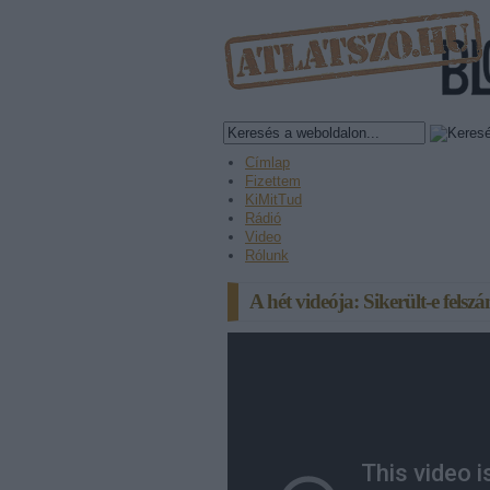
Címlap
Fizettem
KiMitTud
Rádió
Video
Rólunk
A hét videója: Sikerült-e felsz