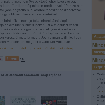
annak, a majdnem 9%-ot kitevő fehér lakosság egy
t a korra, "amikor még minden rendben volt." Persze nem
ltak jobb helyzetben, a korábbi rendszer haszonélvezői
 hogy jobb nem keveredni a feketékkel.
ak bűnözők" - mondja fel a fehérek által alapított,
 az általunk is ismert leckét. Ezt a települést vezeti
 unokatestvére a gyarmattartó elnyomók iránt érzett
ápolva inkább kevert bőrszínű településeken dolgozik.
Atlats
kon keresztül mutatja meg a Journeyman tv filmje, hogy
lson Mandela öröksége él tovább Dél-Afrikában.
Ninc
asszizmus
mandela
apartheid
dél-afrika
het videoja
Vastag
Tetszik
0
Ninc
Legfr
Code
zz az atlatszo.hu facebook-csoportjához!
progr
take 
(
2023
várat
Gellé
milli
Aréná