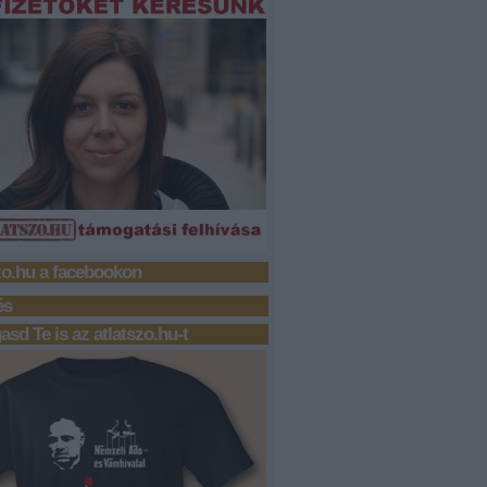
zo.hu a facebookon
és
sd Te is az atlatszo.hu-t