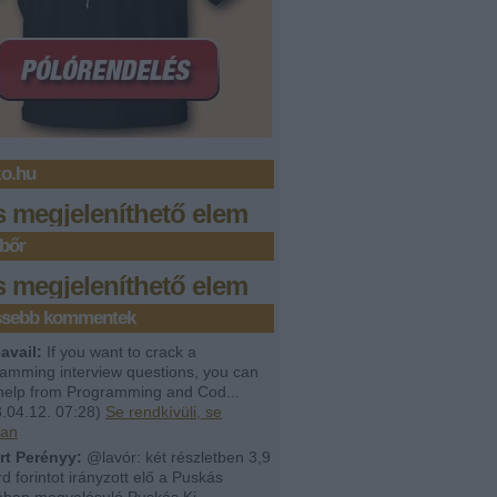
zo.hu
s megjeleníthető elem
bőr
s megjeleníthető elem
issebb kommentek
avail:
If you want to crack a
amming interview questions, you can
help from Programming and Cod...
.04.12. 07:28
)
Se rendkívüli, se
lan
rt Perényy:
@lavór: két részletben 3,9
árd forintot irányzott elő a Puskás
ban megvalósuló Puskás Ki...