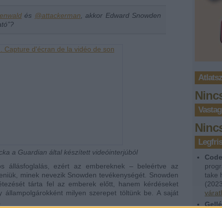
enwald
és
@attackerman
, akkor Edward Snowden
ató”?
Atlats
Ninc
Vastag
Ninc
Legfr
 a Guardian által készített videóinterjúból
Code
los állásfoglalás, ezért az embereknek – beleértve az
progr
nteniük, minek nevezik Snowden tevékenységét. Snowden
take 
étezését tárta fel az emberek előtt, hanem kérdéseket
(
2023
gy állampolgárokként milyen szerepet töltünk be. A saját
várat
.
Gellé
milli
mmája
Aréná