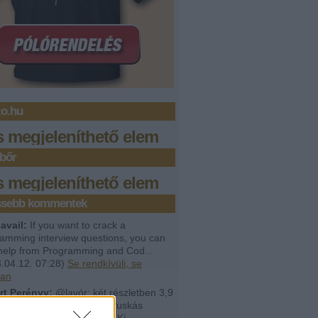
zo.hu
s megjeleníthető elem
bőr
s megjeleníthető elem
issebb kommentek
avail:
If you want to crack a
amming interview questions, you can
help from Programming and Cod...
.04.12. 07:28
)
Se rendkívüli, se
lan
rt Perényy:
@lavór: két részletben 3,9
árd forintot irányzott elő a Puskás
ban megvalósuló Puskás Ki...