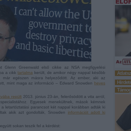
nt Glenn Greenwald első cikke az NSA megfigyelési
ba a cikk
tartalma
került, de amikor négy nappal később
Atlats
usz már egészen másra helyeződött. Az ember, aki az
Hirdet
 lett, mint maga az információ – Edward Snowden
heves
Támoga
vába repült
2013. június 23-án, felerősödött a vita arról,
 specialistához. Egyesek menekültnek, mások kémnek
n a letartóztatási parancsot két nappal korábban adták ki
oltak akik azt gondolták, Snowden
információt adott ki
 együtt sokan teszik fel a kérdést: