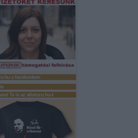
zo.hu a facebookon
és
sd Te is az atlatszo.hu-t