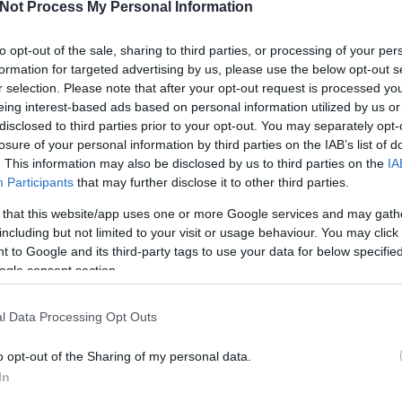
Not Process My Personal Information
 a kifejezést
Ralph Nader
használta először 1970-ben,
(
2019
ociációkat, mint a „kém”, a „besúgó” vagy a „spicli”. A
bűnöz
rt jelent, akinek kormányzati visszaélésekről van
to opt-out of the sale, sharing to third parties, or processing of your per
Andr
azokat a nyilvánossággal.
16:2
formation for targeted advertising by us, please use the below opt-out s
interjúban
a
következőt mondta erről:
r selection. Please note that after your opt-out request is processed y
Kirst
2018.
eing interest-based ads based on personal information utilized by us or
Nálat
disclosed to third parties prior to your opt-out. You may separately opt-
láttam ahogy magas rangú hivatalnokok
(
2018
losure of your personal information by third parties on the IAB’s list of
sszusnak – ezáltal az amerikai állampolgároknak
dinny
y a „Nyolcak” teljes mellszélességgel támogatták
. This information may also be disclosed by us to third parties on the
IA
Kirst
ight” az amerikai kongresszusban az a nyolctagú
Participants
that may further disclose it to other third parties.
2018.
férnek a minősített információkhoz, a szerk.]
kényt
ban lévő ember, mint James Clapper, a nemzeti
 that this website/app uses one or more Google services and may gath
(
2018
iállhat a nyilvánosság elé, belehazudhat az
including but not limited to your visit or usage behaviour. You may click 
dinny
semmilyen következménnyel, azt bizonyítja, hogy
 to Google and its third-party tags to use your data for below specifi
. Az olyan polgárok kormánynak adott jóváhagyása,
Utols
ogle consent section.
ik valójában, nem jóváhagyás.
Ténytá
l Data Processing Opt Outs
ok szemszögéből állt ki a szivárogtatók mellett Bruce
a saját blogján
:
o opt-out of the Sharing of my personal data.
In
 válasz arra, hogy a hatalmon lévők erkölcstelen
Feede
 az emberekről begyűjtött adatok a fontosak itt,