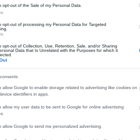
yen programokat és módszereket használ. Értem,
RSS 
o opt-out of the Sale of my Personal Data.
erektől, hogy szegjenek törvényt, és sodorják
beje
In
Atom
beje
to opt-out of processing my Personal Data for Targeted
ing.
 szivárogtatót, hogy szembemenjen a nála sokkal erősebb
In
tartani attól a rendszertől, amelyet ő nem tart sem
nnek a véleményének hangot is ad. Ez önmagában egy
Google
o opt-out of Collection, Use, Retention, Sale, and/or Sharing
demokratikus kormányzás nemcsak egy kis csoportnak
ersonal Data that Is Unrelated with the Purposes for which it
k. Emlékeztet arra, hogy minden állampolgárnak van
lected.
Archí
Out
a lelkiismerete kötelezte erre a tettre:
2014
2014 
consents
lelkiismerete, nem fognak meghátrálni a rájuk váró
2014
o allow Google to enable storage related to advertising like cookies on
gja megengedni lelkiismeretük.
2014 
evice identifiers in apps.
2014 
2013
o allow my user data to be sent to Google for online advertising
2013
 a jó kapcsolat a nyilvánossággal, mert a nagyközönség
s.
sgálni a kapott információt. A nagyközönségé, amely
2013 
i az információra, és egyfajta bírói szerepet tölt be.
2013
to allow Google to send me personalized advertising.
figyelni, mit lepleznek le az adatok. Ehhez az újságírók
2013
ükség, ők azok, akik megítélik, hogy valósak-e az