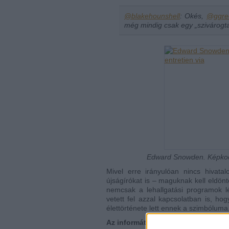
@blakehounshell
: Okés,
@ggre
még mindig csak egy „szivárogt
Edward Snowden. Képkocka
Mivel erre irányulóan nincs hivata
újságírókat is – maguknak kell eldö
nemcsak a lehallgatási programok l
vetett fel azzal kapcsolatban is, ho
élettörténete lett ennek a szimbóluma
Az informátori szerep morális dile