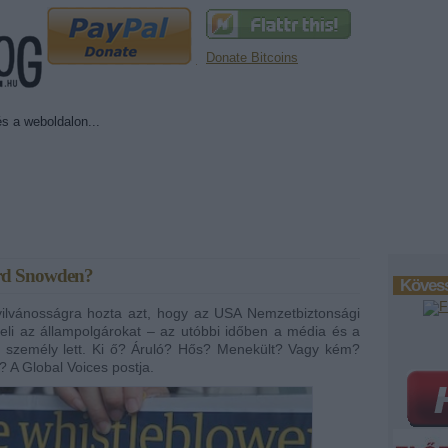
Donate Bitcoins
ard Snowden?
Kövess
lvánosságra hozta azt, hogy az USA Nemzetbiztonsági
eli az állampolgárokat – az utóbbi időben a média és a
tt személy lett. Ki ő? Áruló? Hős? Menekült? Vagy kém?
? A Global Voices postja.