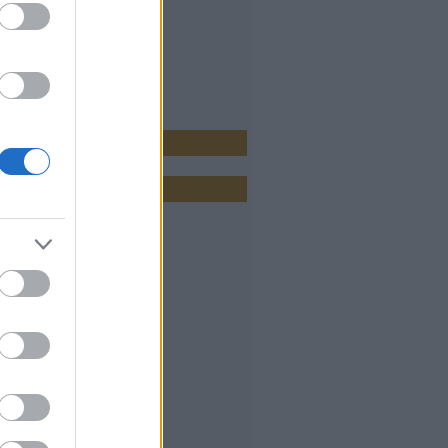
2.0
gyzések
,
kommentek
gyzések
,
kommentek
 hirdetés
vum
 május
(
1
)
április
(
23
)
 március
(
28
)
február
(
27
)
január
(
27
)
 december
(
29
)
 november
(
22
)
október
(
31
)
 szeptember
(
30
)
 augusztus
(
23
)