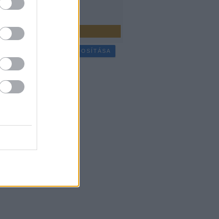
július
(
25
)
bb
...
SÜTI BEÁLLÍTÁSOK MÓDOSÍTÁSA