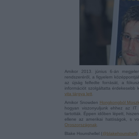
Amikor 2013. június 6-án megjele
rendszeréről, a figyelem középpontjá
az újság felfedte forrását, a fók
információt szolgáltatta érdekesebb
vita tárgya lett
.
Amikor Snowden
Hongkongb
ól Moszk
hogyan viszonyuljunk ehhez az IT
tartották. Éppen időben lépett, hisze
ellene az amerikai hatóságok, s v
Oroszországnak
.
Blake Hounshellel (
@blakehounshell
)