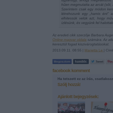
hűen megmutatta az arcát (sőt, a
Szerintem csak egy módon kerül
létrehozunk egy „hamis ént” az
elhitessük velük azt, hogy mű
ízlésünk, és vegyünk fel halottak
Az eredeti cikk szerzője Barbara Auge
Online magyar oldala
számára. Az atl
keresztül fogad kiszivárogtatásokat.
2013.09.11. 08:55 |
Marietta Le
| Cím
facebook komment
Ha tetszett ez az írás, csatlako
Szólj hozzá!
Ajánlott bejegyzések: