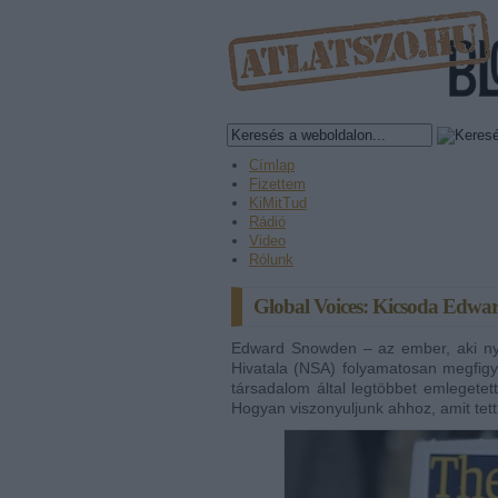
Címlap
Fizettem
KiMitTud
Rádió
Video
Rólunk
Global Voices: Kicsoda Edw
Edward Snowden – az ember, aki nyi
Hivatala (NSA) folyamatosan megfigy
társadalom által legtöbbet emlegete
Hogyan viszonyuljunk ahhoz, amit tett