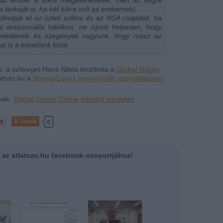
 tarkóját is, ha két tükre volt az embernek).
hetjük el az üzleti szféra és az NSA csapdáit, ha
 antiszociális hálókon; ne írjunk helyesen, hogy
veletlenek és szegények vagyunk, hogy rossz az
at is a követőink közé.
r, a szöveget Hava Nikita fordította a
Global Voices
atszo.hu a
MagyarLeaks anonimizáló szolgáltatáson
kék:
Global Voices Online
edward snowden
Tetszik
0
zz az atlatszo.hu facebook-csoportjához!