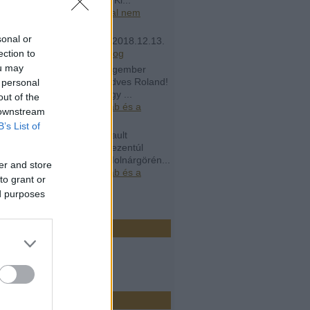
.05.22. 11:18
)
Rogán Antal nem
ik, nincs rá szüksége
sonal or
ás9090:
Írjon egy új cikk
(
2018.12.13.
8
)
Elköltözött az Átlátszó blog
ection to
ou may
álykvóták:
Az arany melegember
01.18. 21:53 Irigyellek kedves Roland!
 personal
ok otthon a polcon csak úgy ...
out of the
.02.12. 14:09
)
Gipsz Jakab és a
 downstream
ekartell
B’s List of
álykvóták:
Dr. Abel Arsenault
01.15. 13:36 Azt hiszem, ezentúl
elenek leszünk beérni a Molnárgörén...
er and store
.02.12. 14:08
)
Gipsz Jakab és a
to grant or
ekartell
ed purposes
ó 20
r
k