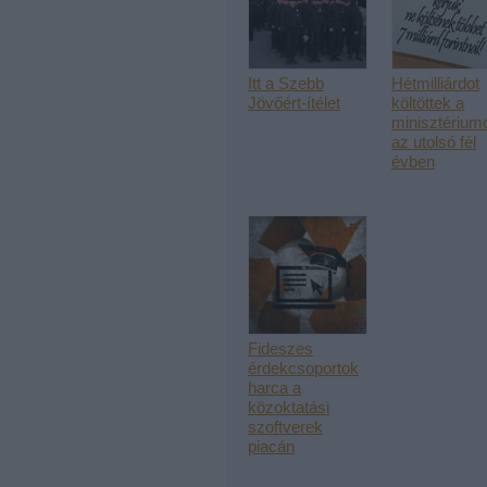
Itt a Szebb
Hétmilliárdot
Jövőért-ítélet
költöttek a
minisztérium
az utolsó fél
évben
Fideszes
érdekcsoportok
harca a
közoktatási
szoftverek
piacán