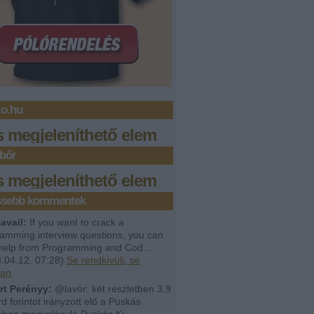
zo.hu
s megjeleníthető elem
bőr
s megjeleníthető elem
issebb kommentek
avail:
If you want to crack a
amming interview questions, you can
help from Programming and Cod...
.04.12. 07:28
)
Se rendkívüli, se
lan
rt Perényy:
@lavór: két részletben 3,9
árd forintot irányzott elő a Puskás
ban megvalósuló Puskás Ki...