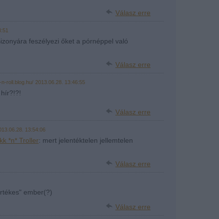
Válasz erre
3:51
Bizonyára feszélyezi őket a pórnéppel való
Válasz erre
-n-roll.blog.hu/
2013.06.28. 13:46:55
 hír?!?!
Válasz erre
013.06.28. 13:54:06
 *n* Troller
: mert jelentéktelen jellemtelen
Válasz erre
"értékes" ember(?)
Válasz erre