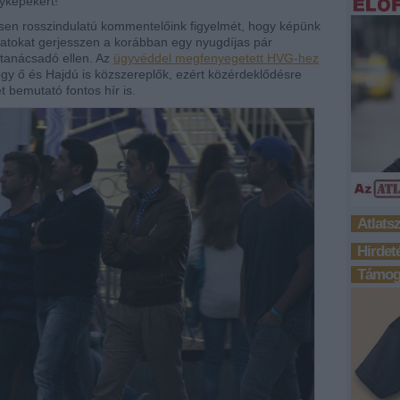
nyképekért!
sen rosszindulatú kommentelőink figyelmét, hogy képünk
latokat gerjesszen a korábban egy nyugdíjas pár
főtanácsadó ellen. Az
ügyvéddel megfenyegetett HVG-hez
y ő és Hajdú is közszereplők, ezért közérdeklődésre
ét bemutató fontos hír is.
Atlats
Hirdet
Támoga