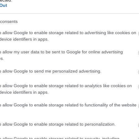
2013 
Out
Tová
Én
consents
o allow Google to enable storage related to advertising like cookies on
evice identifiers in apps.
o allow my user data to be sent to Google for online advertising
s.
to allow Google to send me personalized advertising.
kback/id/5381824
o allow Google to enable storage related to analytics like cookies on
evice identifiers in apps.
rtelmében felhasználói tartalomnak minősülnek, értük a
szolgáltatás
t nem vállal, azokat nem ellenőrzi. Kifogás esetén forduljon a blog
o allow Google to enable storage related to functionality of the website
tételekben
és az
adatvédelmi tájékoztatóban
.
o allow Google to enable storage related to personalization.
 THY Rokk *n* Troller
2013.06.28. 12:47:32
o allow Google to enable storage related to security, including