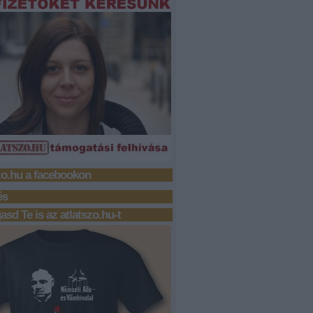
zo.hu a facebookon
és
sd Te is az atlatszo.hu-t