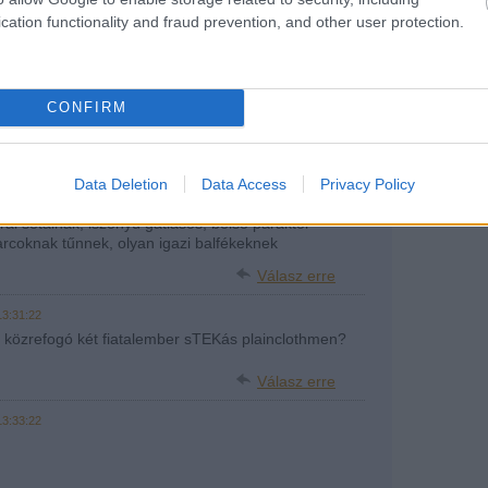
nek embereknek tűnnek az alsó képen!
cation functionality and fraud prevention, and other user protection.
Válasz erre
 katát... de hogy azonos nemre játszon.... csalódás
CONFIRM
zemben semmi elvárásom sincs..:)
Válasz erre
Data Deletion
Data Access
Privacy Policy
06.28. 13:29:19
ral sétálnak, iszonyú gátlásos, belső paráktól
 arcoknak tűnnek, olyan igazi balfékeknek
Válasz erre
13:31:22
t közrefogó két fiatalember sTEKás plainclothmen?
Válasz erre
13:33:22