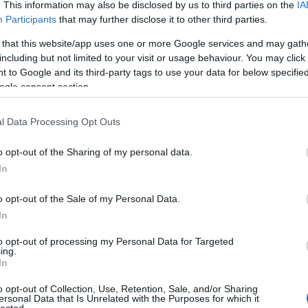
. This information may also be disclosed by us to third parties on the
IA
RSS 
Participants
that may further disclose it to other third parties.
beje
Atom
 that this website/app uses one or more Google services and may gath
tó
hajdú péter
óriáskerék
habony árpád
sziget eye
beje
including but not limited to your visit or usage behaviour. You may click 
 to Google and its third-party tags to use your data for below specifi
Tetszik
0
ogle consent section.
Google
l Data Processing Opt Outs
zz az atlatszo.hu facebook-csoportjához!
Archí
2014
o opt-out of the Sharing of my personal data.
2014 
In
2014
2014 
o opt-out of the Sale of my Personal Data.
2014 
In
2013
to opt-out of processing my Personal Data for Targeted
2013
ing.
2013 
In
Az ukrán jobbik
Elindul a kelet-
2013
se jobb a
európai
o opt-out of Collection, Use, Retention, Sale, and/or Sharing
2013
miénknél
börtönprojekt
ersonal Data that Is Unrelated with the Purposes for which it
lected.