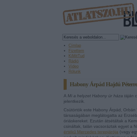
Címlap
Fizettem
KiMitTud
Rádió
Video
Rólunk
Habony Árpád Hajdú Péterrel 
A
Mi a helyzet Habony úr háza táján
c
jelentkezik.
Csütörtök este Habony Árpád, Orbán V
társaságában meglátogatta az Erzsébet 
óriáskereket. Ezután átsétáltak a Kem
csináltak, talán vacsoráztak egyet a
értékű Mercedes terepjárója
(vagy egy