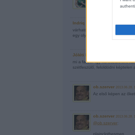
Milyen jelentéktelen
authenti
Indriq
2013.06.28. 13:26:21
várható volt hogy hajdú lecseréli
egy olyan embertől is, akivel s
Jóléti Dán Kekszesdoboz
2013.
mi a faszér így keresztbefont kar
szétfeszülő, feloldódni képtelen
ob.szerver
2013.06.28. 
Az első képen az őke
ob.szerver
2013.06.28. 
@ob.szerver
:
plainclothesmen