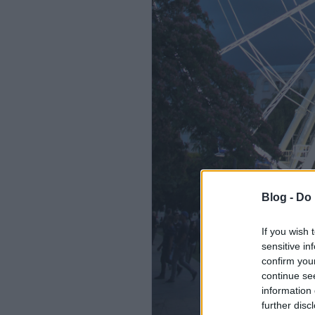
Blog -
Do 
If you wish 
sensitive in
confirm you
continue se
information 
further disc