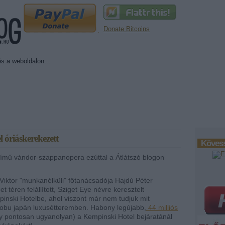
Donate Bitcoins
óriáskerekezett
Kövess
ímű vándor-szappanopera ezúttal a Átlátszó blogon
iktor "munkanélküli" főtanácsadója Hajdú Péter
téren felállított, Sziget Eye névre keresztelt
pinski Hotelbe, ahol viszont már nem tudjuk mit
 Nobu japán luxusétteremben. Habony legújabb,
44 milliós
 pontosan ugyanolyan) a Kempinski Hotel bejáratánál