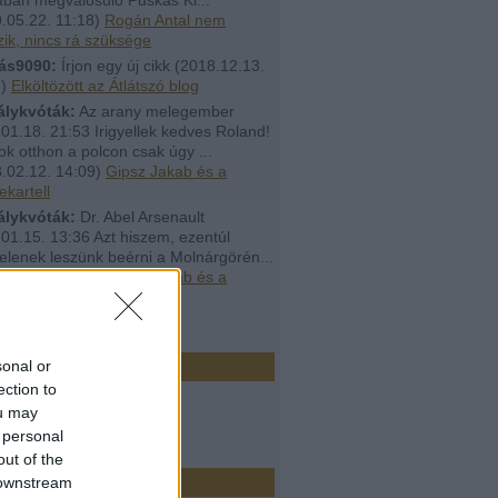
.05.22. 11:18
)
Rogán Antal nem
ik, nincs rá szüksége
ás9090:
Írjon egy új cikk
(
2018.12.13.
8
)
Elköltözött az Átlátszó blog
álykvóták:
Az arany melegember
01.18. 21:53 Irigyellek kedves Roland!
ok otthon a polcon csak úgy ...
.02.12. 14:09
)
Gipsz Jakab és a
ekartell
álykvóták:
Dr. Abel Arsenault
01.15. 13:36 Azt hiszem, ezentúl
elenek leszünk beérni a Molnárgörén...
.02.12. 14:08
)
Gipsz Jakab és a
ekartell
ó 20
r
sonal or
ection to
ou may
 personal
out of the
k
 downstream