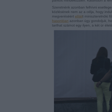
parkolt mindeközben. Kattintson a fé
Szeretnénk azonban felhívni esetlege
közlésének nem az a célja, hogy indu
megveréséért
elítél
t miniszterelnöki 
hasonlóan
azonban úgy gondoljuk, hog
tarthat számot egy ilyen, a két úr élet