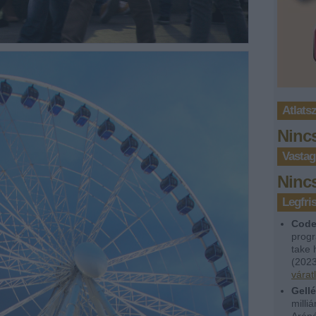
Atlats
Ninc
Vastag
Ninc
Legfr
Code
progr
take 
(
2023
várat
Gellé
milli
Aréná