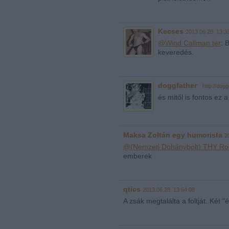
Kecses
2013.06.28. 13:3
@Wind Callman tér
: 
keveredés.
doggfather
·
http://dogg
és mitől is fontos ez a
Maksa Zoltán egy humorista
2
@(Nemzeti Dohánybolt) THY Rokk
emberek
qtics
2013.06.28. 13:54:08
A zsák megtalálta a foltját. Két 