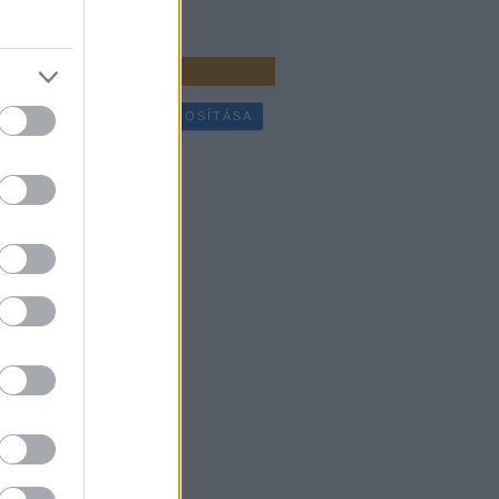
július
(
25
)
bb
...
SÜTI BEÁLLÍTÁSOK MÓDOSÍTÁSA