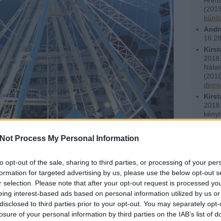
(
2019
bűnöz
Andr
16:2
Kirst
2018.
Nálat
(
2018
dinny
Kirst
2018.
kényt
(
2018
dinny
Not Process My Personal Information
Utols
Ténytá
to opt-out of the sale, sharing to third parties, or processing of your per
formation for targeted advertising by us, please use the below opt-out s
r selection. Please note that after your opt-out request is processed y
eing interest-based ads based on personal information utilized by us or
disclosed to third parties prior to your opt-out. You may separately opt-
Feede
losure of your personal information by third parties on the IAB’s list of