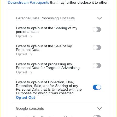
Downstream Participants
that may further disclose it to other
third parties.
Kékcédulás levélszavazás
Please note that this website/app uses one or more Google
Personal Data Processing Opt Outs
services and may gather and store information including but
not limited to your visit or usage behaviour. You may click to
I want to opt-out of the Sharing of my
personal data.
grant or deny consent to Google and its third-party tags to
Opted In
use your data for below specified purposes in below Google
blog.hu
facebook
consent section.
I want to opt-out of the Sale of my
Personal Data.
Opted In
Szólj hozzá!
I want to opt-out of processing my
Personal Data for Targeted Advertising.
A hozzászóláshoz be kell lépned!
Opted In
I want to opt-out of Collection, Use,
Retention, Sale, and/or Sharing of my
Personal Data that Is Unrelated with the
Purposes for which it was collected.
Opted Out
Google consents