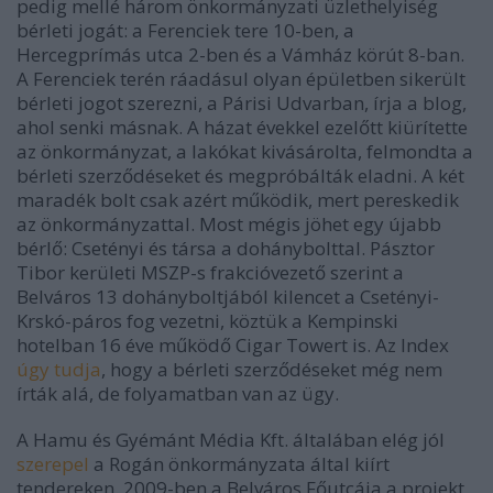
pedig mellé három önkormányzati üzlethelyiség
bérleti jogát: a Ferenciek tere 10-ben, a
Hercegprímás utca 2-ben és a Vámház körút 8-ban.
A Ferenciek terén ráadásul olyan épületben sikerült
bérleti jogot szerezni, a Párisi Udvarban, írja a blog,
ahol senki másnak. A házat évekkel ezelőtt kiürítette
az önkormányzat, a lakókat kivásárolta, felmondta a
bérleti szerződéseket és megpróbálták eladni. A két
maradék bolt csak azért működik, mert pereskedik
az önkormányzattal. Most mégis jöhet egy újabb
bérlő: Csetényi és társa a dohánybolttal. Pásztor
Tibor kerületi MSZP-s frakcióvezető szerint a
Belváros 13 dohányboltjából kilencet a Csetényi-
Krskó-páros fog vezetni, köztük a Kempinski
hotelban 16 éve működő Cigar Towert is. Az Index
úgy tudja
, hogy a bérleti szerződéseket még nem
írták alá, de folyamatban van az ügy.
A Hamu és Gyémánt Média Kft. általában elég jól
szerepel
a Rogán önkormányzata által kiírt
tendereken. 2009-ben a Belváros Főutcája a projekt