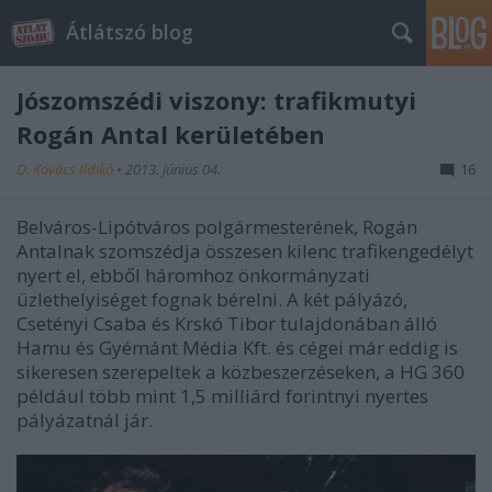
Átlátszó blog
Jószomszédi viszony: trafikmutyi
Rogán Antal kerületében
D. Kovács Ildikó
•
2013. június 04.
16
Belváros-Lipótváros polgármesterének, Rogán
Antalnak szomszédja összesen kilenc trafikengedélyt
nyert el, ebből háromhoz önkormányzati
üzlethelyiséget fognak bérelni. A két pályázó,
Csetényi Csaba és Krskó Tibor tulajdonában álló
Hamu és Gyémánt Média Kft. és cégei már eddig is
sikeresen szerepeltek a közbeszerzéseken, a HG 360
például több mint 1,5 milliárd forintnyi nyertes
pályázatnál jár.