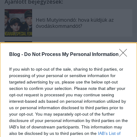
Ajánlott bejegyzések:
Heti Mutyimondó: hova küldjük az
óvodáskommandót?
A hét videója: FBI-oktatófilm, hogyan ne
Blog -
Do Not Process My Personal Information
váljunk kínai ügynökké
If you wish to opt-out of the sale, sharing to third parties, or
processing of your personal or sensitive information for
targeted advertising by us, please use the below opt-out
Tanúként idézte a kurucinfós Vargát egy
section to confirm your selection. Please note that after your
kaliforniai bíróság
opt-out request is processed you may continue seeing
interest-based ads based on personal information utilized by
us or personal information disclosed to third parties prior to
your opt-out. You may separately opt-out of the further
Heti Mutyimondó: mi legyen a Nemzeti
disclosure of your personal information by third parties on the
Múzeum mutyiszekciójában?
IAB’s list of downstream participants. This information may
also be disclosed by us to third parties on the
IAB’s List of