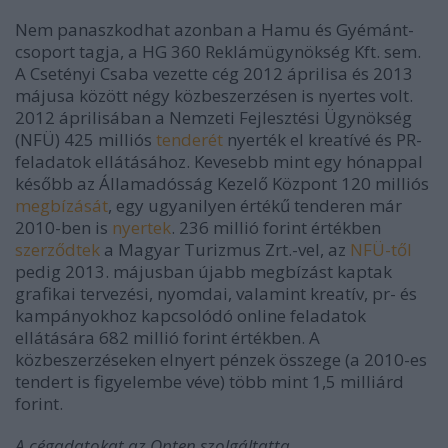
Nem panaszkodhat azonban a Hamu és Gyémánt-
csoport tagja, a HG 360 Reklámügynökség Kft. sem.
A Csetényi Csaba vezette cég 2012 áprilisa és 2013
májusa között négy közbeszerzésen is nyertes volt.
2012 áprilisában a Nemzeti Fejlesztési Ügynökség
(NFÜ) 425 milliós
tenderét
nyerték el kreatívé és PR-
feladatok ellátásához. Kevesebb mint egy hónappal
később az Államadósság Kezelő Központ 120 milliós
megbízását
, egy ugyanilyen értékű tenderen már
2010-ben is
nyertek
. 236 millió forint értékben
szerződtek
a Magyar Turizmus Zrt.-vel, az
NFÜ-től
pedig 2013. májusban újabb megbízást kaptak
grafikai tervezési, nyomdai, valamint kreatív, pr- és
kampányokhoz kapcsolódó online feladatok
ellátására 682 millió forint értékben. A
közbeszerzéseken elnyert pénzek összege (a 2010-es
tendert is figyelembe véve) több mint 1,5 milliárd
forint.
A cégadatokat az Opten szolgáltatta.