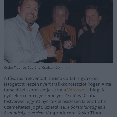
Krskó Tibor és Csetényi Csaba, kép
innen
A főváros frekventált, turisták által is gyakran
látogatott részén nyert trafikkoncessziót Rogán Antal
társasházi szomszédja – írta a
Városszíve
blog. A
győzelem nem egyszemélyes: Csetényi Csaba
testvérével együtt nyerték el összesen kilenc trafik
üzemeltetési jogát, üzlettársa, a
Sorstalanság
és a
Szabadság, szerelem
társproducere, Krskó Tibor