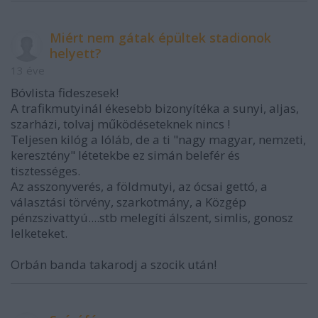
Miért nem gátak épültek stadionok
helyett?
13 éve
Bóvlista fideszesek!
A trafikmutyinál ékesebb bizonyítéka a sunyi, aljas,
szarházi, tolvaj működéseteknek nincs !
Teljesen kilóg a lóláb, de a ti "nagy magyar, nemzeti,
keresztény" létetekbe ez simán belefér és
tisztességes.
Az asszonyverés, a földmutyi, az ócsai gettó, a
választási törvény, szarkotmány, a Közgép
pénzszivattyú....stb melegíti álszent, simlis, gonosz
lelketeket.
Orbán banda takarodj a szocik után!