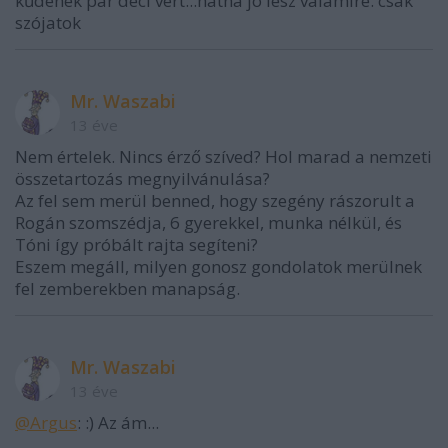
kűdenék pár deci vért...hátha jó lesz valamire. csak
szójatok
Mr. Waszabi
13 éve
Nem értelek. Nincs érző szíved? Hol marad a nemzeti
összetartozás megnyilvánulása?
Az fel sem merül benned, hogy szegény rászorult a
Rogán szomszédja, 6 gyerekkel, munka nélkül, és
Tóni így próbált rajta segíteni?
Eszem megáll, milyen gonosz gondolatok merülnek
fel zemberekben manapság.
Mr. Waszabi
13 éve
@Argus
: :) Az ám...