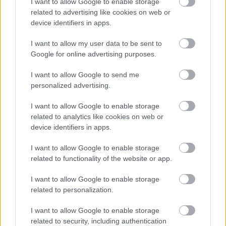
I want to allow Google to enable storage
related to advertising like cookies on web or
VAGY
device identifiers in apps.
I want to allow my user data to be sent to
Google for online advertising purposes.
I want to allow Google to send me
personalized advertising.
Argus
13 éve
I want to allow Google to enable storage
Most már tudom hogy Rogánnak minek kellett az a
related to analytics like cookies on web or
táska
device identifiers in apps.
I want to allow Google to enable storage
related to functionality of the website or app.
vantaan
13 éve
I want to allow Google to enable storage
related to personalization.
Korrupt rendszer=Orbán rendszer! "Lopunk csalunk
hazudunk mert mi fideszesek vagyunk" ....oszt jó-
I want to allow Google to enable storage
napot bunkó magyarok!
related to security, including authentication