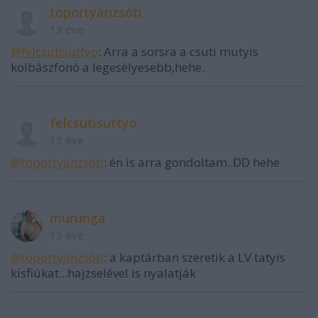
toportyánzsóti
13 éve
@felcsutisuttyo
: Arra a sorsra a csuti mutyis
kolbászfonó a legesélyesebb,hehe.
felcsutisuttyo
13 éve
@toportyánzsóti
: én is arra gondoltam..DD hehe
murunga
13 éve
@toportyánzsóti
: a kaptárban szeretik a LV tatyis
kisfiúkat...hajzselével is nyalatják