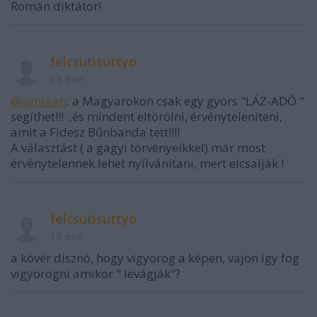
Román diktátor!
felcsutisuttyo
13 éve
@vantaan
: a Magyarokon csak egy gyors "LÁZ-ADÓ "
segíthet!!! ..és mindent eltörölni, érvényteleníteni,
amit a Fidesz Bűnbanda tett!!!!
A választást ( a gagyi törvényeikkel) már most
érvénytelennek lehet nyílvánítani, mert elcsalják !
felcsutisuttyo
13 éve
a kövér disznó, hogy vigyorog a képen, vajon így fog
vigyorogni amikor " levágják"?