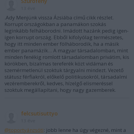
Szúrófény
13 éve
.Ady Menjünk vissza Ázsiába című cikk részlet.
Korrupt országokban a panamákon szokás
leginkább felháborodni. Imádott hazánk pedig igen-
igen korrupt ország. Ebből kifolyólag természetes,
hogy itt minden ember fölháborodik, ha a másik
ember panamázik… A magyar társadalomban, mint
minden fenékig romlott társadalomban privátim, kis
körökben, bizalmas tereferék közt vidáman és
szemérmetlenül szoktuk tárgyalni mindezt. Vezető
státusz férfiakról, előkelő politikusokról, társadalmi
vezéremberekről, kedves, hízelgő elismeréssel
szoktuk megállapítani, hogy nagy gazemberek.
felcsutisuttyo
13 éve
@toportyánzsóti
: jobb lenne ha úgy végezné, mint a