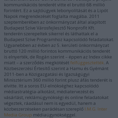
kommunikációs tenderét vitte el bruttó 68 millió
forintért. Ez a sajtóügyek lebonyolítását és a Lipót
Napok megrendezését foglalta magába. 2011
szeptemberében az önkormányzat által alapított
Budapest Szíve Városfejlesztő Nonprofit Kft.
tenderén szerepeltek sikerrel és láthattak el a
Budapest Szíve Programhoz kapcsolódó feladatokat.
Ugyanebben az évben az 5. kerületi önkormányzat
bruttó 120 millió forintos kommunikációs tenderét
is elnyerték, de Rogán szerint – éppen az Index cikke
miatt – a szerződés megkötését
felfüggesztették
. A
Közbeszerzési Értesítő szerint a Hamu és Gyémánt
2011-ben a Közigazgatási és Igazságügyi
Minisztérium 360 millió forint plusz áfás tenderét is
elvitte. Itt a soros EU-elnökséghez kapcsolódó
médiastratégia-alkotást, médiatervezést és
vásárlást, reklámügynökségi és online feladatokat
végeztek, ráadásul nem is egyedül, hanem a
közbeszerzéseken parádésan szereplő
I.M.G. Inter
Media Group
médiaügynökséggel.