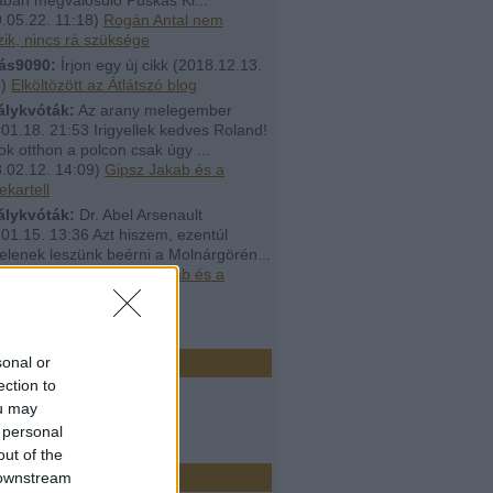
.05.22. 11:18
)
Rogán Antal nem
ik, nincs rá szüksége
ás9090:
Írjon egy új cikk
(
2018.12.13.
8
)
Elköltözött az Átlátszó blog
álykvóták:
Az arany melegember
01.18. 21:53 Irigyellek kedves Roland!
ok otthon a polcon csak úgy ...
.02.12. 14:09
)
Gipsz Jakab és a
ekartell
álykvóták:
Dr. Abel Arsenault
01.15. 13:36 Azt hiszem, ezentúl
elenek leszünk beérni a Molnárgörén...
.02.12. 14:08
)
Gipsz Jakab és a
ekartell
ó 20
r
sonal or
ection to
ou may
 personal
out of the
k
 downstream