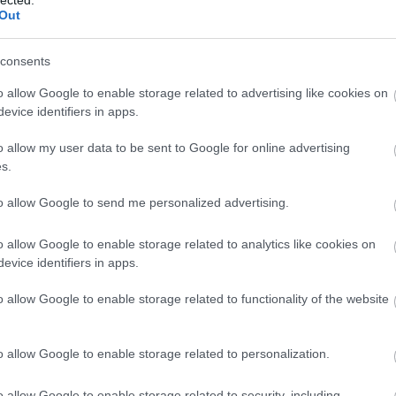
2013 
Out
Tová
Én
consents
o allow Google to enable storage related to advertising like cookies on
evice identifiers in apps.
A hét videója:
Fideszes
o allow my user data to be sent to Google for online advertising
FBI-oktatófilm,
érdekcsoportok
s.
hogyan ne
harca a
váljunk kínai
közoktatási
to allow Google to send me personalized advertising.
ügynökké
szoftverek
piacán
o allow Google to enable storage related to analytics like cookies on
evice identifiers in apps.
o allow Google to enable storage related to functionality of the website
o allow Google to enable storage related to personalization.
o allow Google to enable storage related to security, including