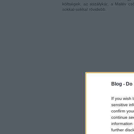
költségek, az aszálykár, a Malév cső
sokkal-sokkal rövidebb.
Blog -
Do 
If you wish 
sensitive in
confirm you
continue se
information 
further disc