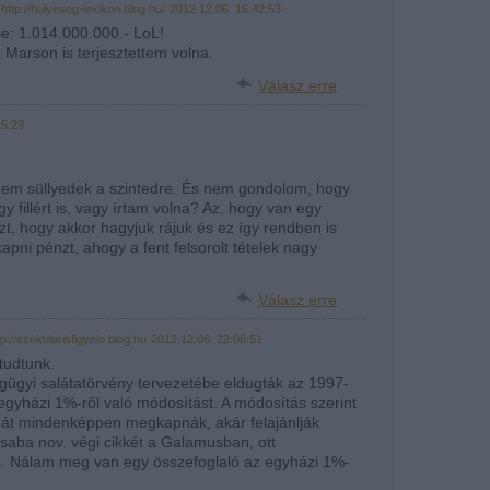
·
http://hulyeseg-lexikon.blog.hu/
2012.12.06. 16:42:53
se: 1.014.000.000.- LoL!
 Marson is terjesztettem volna.
Válasz erre
15:23
Nem süllyedek a szintedre. És nem gondolom, hogy
gy fillért is, vagy írtam volna? Az, hogy van egy
zt, hogy akkor hagyjuk rájuk és ez így rendben is
apni pénzt, ahogy a fent felsorolt tételek nagy
Válasz erre
tp://szekularisfigyelo.blog.hu
2012.12.06. 22:06:51
 tudtunk.
gügyi salátatörvény tervezetébe eldugták az 1997-
gyházi 1%-ről való módosítást. A módosítás szerint
át mindenképpen megkapnák, akár felajánlják
saba nov. végi cikkét a Galamusban, ott
is. Nálam meg van egy összefoglaló az egyházi 1%-