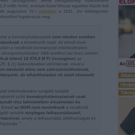
tlen táncegyüttes, illetve befogadóhely működésére
,9 millió forint, amelyet közel félszáz együttes között kell
zék augusztus 31-i
jelentése
a 2011. évi költségvetés
vetkezőket fogalmazza meg:
lletve a kormányhatározatok
nem minden esetben
őírásoknak
a következők miatt. Az elmúlt évek
yezően a rendkívüli kormányzati intézkedésekre
k átcsoportosításakor több esetben (az éves szinten
%-át kitevő 19 476,8 M Ft összegben
) az
 25. § (1) bekezdésében előírtaknak, mivel a
em minősült előre nem valószínűsíthetőnek,
irányzott, de elháríthatatlan ok miatt elmaradó
Atlats
Hirdet
ati intézkedésekre szolgáló tartalék
Támoga
yzatokról szóló
kormányhatározatainak csak
asznált rész tekintetében elszámolási és
Emiatt
az NGM nem rendelkezik
a rendkívüli
gáló tartalék
tényleges felhasználásáról,
rmációval,
amely a felhasználás átláthatóságát és
olyásolja
."