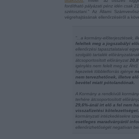
tiltakozott
, mivel "
az összes függe
fordítható pályázati pénz idén csak 211
szétosztani.
" Az Állami Számvevős
végrehajtásának ellenőrzéséről a kö
"
...a kormány-előterjesztések, i
feleltek meg a jogszabályi el
ellenőrzési tapasztalataival eg
szolgáló tartalék előirányzatána
átcsoportosított előirányzat
20,8
igénylés nem felelt meg az Áht1
fejezetek többletforrás igénye
n
nem tervezhetőnek, illetve elő
bevétel miatt pótolandónak.
A Kormány a rendkívüli kormányz
terhére átcsoportosított előirán
29,6%-ánál írt elő a fel nem h
visszafizetési kötelezettséget.
kormányzati intézkedésekre szol
esetleges maradványáról info
ellenőrizhetőségét negatívan bef