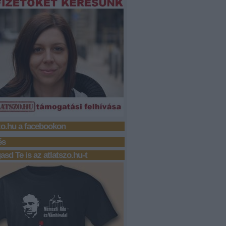
zo.hu a facebookon
és
sd Te is az atlatszo.hu-t