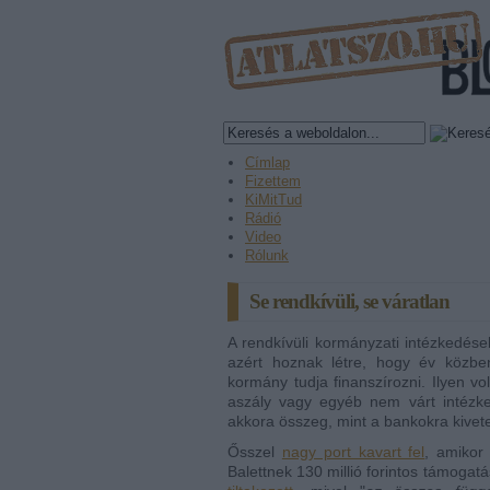
Címlap
Fizettem
KiMitTud
Rádió
Video
Rólunk
Se rendkívüli, se váratlan
A rendkívüli kormányzati intézkedések
azért hoznak létre, hogy év közben
kormány tudja finanszírozni. Ilyen vol
aszály vagy egyéb nem várt intézked
akkora összeg, mint a bankokra kivet
Ősszel
nagy port kavart fel
, amikor
Balettnek 130 millió forintos támogat