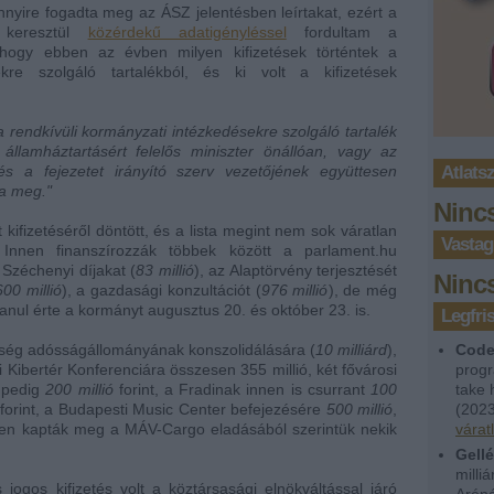
yire fogadta meg az ÁSZ jelentésben leírtakat, ezért a
n keresztül
közérdekű adatigényléssel
fordultam a
hogy ebben az évben milyen kifizetések történtek a
ekre szolgáló tartalékból, és ki volt a kifizetések
 rendkívüli kormányzati intézkedésekre szolgáló tartalék
 államháztartásért felelős miniszter önállóan, vagy az
 és a fejezetet irányító szerv vezetőjének együttesen
Atlats
za meg."
Ninc
 kifizetéséről döntött, és a lista megint nem sok váratlan
Vastag
. Innen finanszírozzák többek között a parlament.hu
 Széchenyi díjakat (
83 millió
), az Alaptörvény terjesztését
Ninc
600 millió
), a gazdasági konzultációt (
976 millió
), de még
lanul érte a kormányt augusztus 20. és október 23. is.
Legfr
rség adósságállományának konszolidálására (
10 milliárd
),
Code
i Kibertér Konferenciára összesen 355 millió, két fővárosi
progr
 pedig
200 millió
forint, a Fradinak innen is csurrant
100
take 
forint, a Budapesti Music Center befejezésére
500 millió
,
(
2023
nnen kapták meg a MÁV-Cargo eladásából szerintük nekik
várat
Gellé
milli
 jogos kifizetés volt a köztársasági elnökváltással járó
Aréná