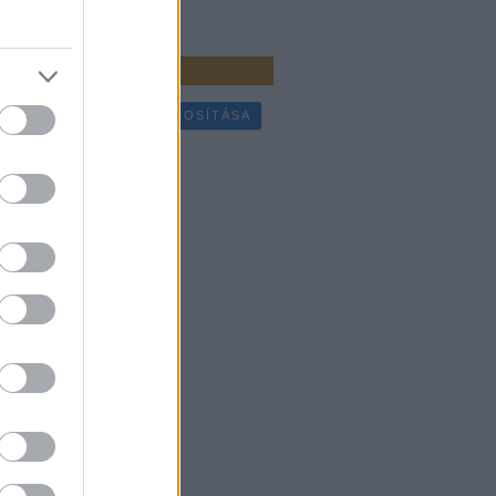
július
(
25
)
bb
...
SÜTI BEÁLLÍTÁSOK MÓDOSÍTÁSA