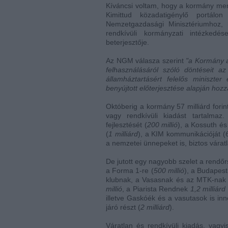
Kíváncsi voltam, hogy a kormány menn
Kimittud közadatigénylő portálo
Nemzetgazdasági Minisztériumhoz, 
r
endkívüli kormányzati intézkedés
beterjesztője.
Az NGM válasza szerint
"
a Kormány a
felhasználásáról szóló döntéseit az
államháztartásért felelős miniszter
benyújtott előterjesztése alapján hoz
Októberig a kormány 57 milliárd forint
vagy rendkívüli kiadást tartalmaz
fejlesztését (
200 millió
), a Kossuth és
(
1 milliárd
), a KIM kommunikációját (
a nemzetei ünnepeket is, biztos várat
De jutott egy nagyobb szelet a rendő
a Forma 1-re (
500 millió
), a Budapest
klubnak, a Vasasnak és az MTK-nak
millió
, a Piarista Rendnek
1,2 milliárd
illetve Gaskóék és a vasutasok is i
járó részt (
2 milliárd
).
Váratlan és rendkívüli kiadás, vagyis