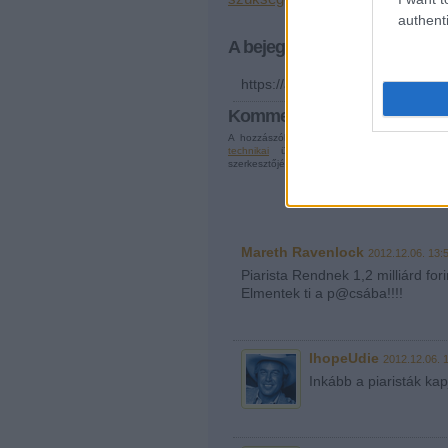
authenti
A bejegyzés trackback címe:
https://atlatszo.blog.hu/api/trac
Kommentek:
A hozzászólások a
vonatkozó jogszabályok
é
technikai
üzemeltetője semmilyen felelőssége
szerkesztőjéhez. Részletek a
Felhasználási fel
Mareth Ravenlock
2012.12.06. 13:
Piarista Rendnek 1,2 milliárd for
Elmentek ti a p@csába!!!!
IhopeUdie
2012.12.06. 
Inkább a piaristák kap