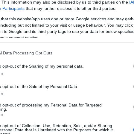
. This information may also be disclosed by us to third parties on the
IA
RSS 
Participants
that may further disclose it to other third parties.
beje
Atom
 that this website/app uses one or more Google services and may gath
beje
including but not limited to your visit or usage behaviour. You may click 
 to Google and its third-party tags to use your data for below specifi
ogle consent section.
Google
l Data Processing Opt Outs
Archí
ore kormany
2014
o opt-out of the Sharing of my personal data.
2014 
In
imittudon
2014
2014 
ltségvetés
közérdekű adat
o opt-out of the Sale of my Personal Data.
2014 
In
Tetszik
2013
0
to opt-out of processing my Personal Data for Targeted
2013
ing.
2013 
In
zz az atlatszo.hu facebook-csoportjához!
2013
o opt-out of Collection, Use, Retention, Sale, and/or Sharing
2013
ersonal Data that Is Unrelated with the Purposes for which it
lected.