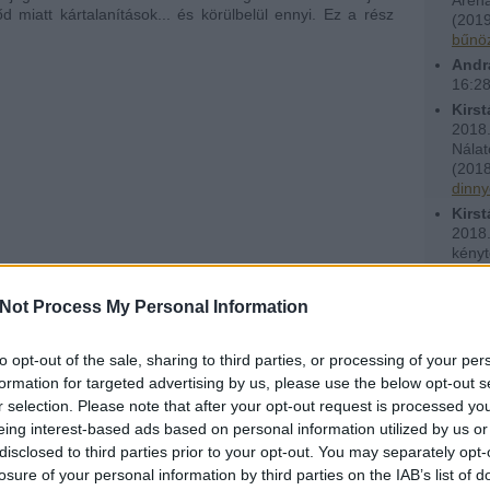
d miatt kártalanítások... és körülbelül ennyi. Ez a rész
(
2019
bűnöz
Andr
16:2
Kirst
2018.
Nálat
(
2018
dinny
Kirst
2018.
kényt
(
2018
dinny
Not Process My Personal Information
Utols
Ténytá
to opt-out of the sale, sharing to third parties, or processing of your per
formation for targeted advertising by us, please use the below opt-out s
r selection. Please note that after your opt-out request is processed y
eing interest-based ads based on personal information utilized by us or
disclosed to third parties prior to your opt-out. You may separately opt-
Feede
losure of your personal information by third parties on the IAB’s list of