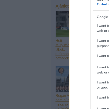
Opted 
Ajánlott bejegyzések:
Google 
I want t
web or d
Heti
Itt a Szebb
I want t
Mutyimondó:
Jövőért-ítélet
purpose
titkok,
strómanok,
I want 
póttagok
I want t
web or d
I want t
or app.
Rogán Antal
I want t
nem bűnözik,
nincs rá
szüksége
I want t