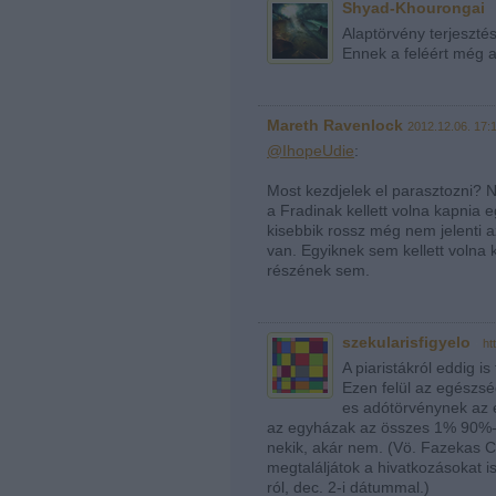
Shyad-Khourongai
Alaptörvény terjeszté
Ennek a feléért még a
Mareth Ravenlock
2012.12.06. 17:
@IhopeUdie
:
Most kezdjelek el parasztozni? 
a Fradinak kellett volna kapnia e
kisebbik rossz még nem jelenti a
van. Egyiknek sem kellett volna k
részének sem.
szekularisfigyelo
·
ht
A piaristákról eddig is
Ezen felül az egészsé
es adótörvénynek az e
az egyházak az összes 1% 90%-
nekik, akár nem. (Vö. Fazekas C
megtaláljátok a hivatkozásokat 
ról, dec. 2-i dátummal.)