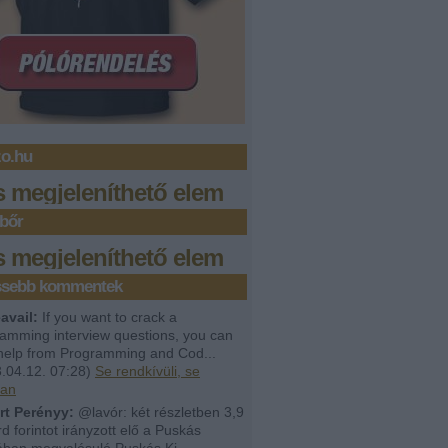
zo.hu
s megjeleníthető elem
bőr
s megjeleníthető elem
issebb kommentek
avail:
If you want to crack a
amming interview questions, you can
help from Programming and Cod...
.04.12. 07:28
)
Se rendkívüli, se
lan
rt Perényy:
@lavór: két részletben 3,9
árd forintot irányzott elő a Puskás
ban megvalósuló Puskás Ki...